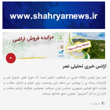
آژانس خبری تحلیلی نصر
نصر نیوز اولین پایگاه خبری در شمالغرب کشور است که حوزه های متنوع خبر و
گزارشات رسانه ی را پوشش می دهد، این وبسایت برای تولید و انتشار مطالب و
نظرات، تابع قوانین جمهوری اسلامی ایران میباشد. همچنین هرگونه بازنشر مطالب و
اخبار آن با ذکر "نصرنیوز" بعنوان منبع بلامانع میباشد.
درباره ما