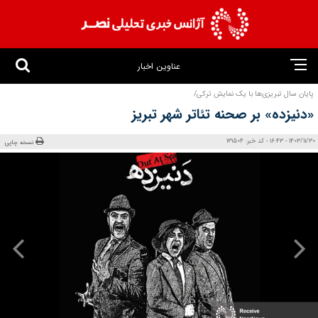
عناوین اخبار
پایان سال تبریزی‌ها با یک نمایش ترکی/
«دنیزده» بر صحنه تئاتر شهر تبریز
1403/11/30 - 16:43 - کد خبر: 131504
نسخه چاپی