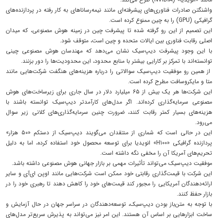
واشنگتن صادرات فناوری‌های پیشرفته‌ای مانند نیمه‌رساناهای به کار رفته در پردازنده‌های
گرافیکی (GPU) را به چین ممنوع کرده است.
این تصمیم از این رو گرفته شده تا پیشرفت چین در زمینه هوش مصنوعی، که میدان
اصلی رقابت فناوری بین ایالات متحده و چین است، متوقف شود.
با این وجود پیشرفت دیپ‌سیک نشان می‌دهد که مهندسان هوش مصنوعی چینی
توانسته‌اند با تمرکز بر کارایی بیشتر با منابع محدود، این محدودیت‌ها را دور بزنند.
از همین رو موفقیت دیپ‌سیک سوالاتی را درباره هزینه‌های هنگفت شرکت‌هایی مانند
متا و مایکروسافت مطرح کرده است.
این شرکت‌ها هر یک بیش از ۶۵ میلیارد دلار در سال جاری برای زیرساخت‌های هوش
مصنوعی سرمایه‌گذاری کرده‌اند. اگر مدل‌های کارآمدتر دیپ‌سیک توانسته باشند با
هزینه‌های بسیار کمتر رقابت کنند، ضرورت چنین سرمایه‌گذاری‌های کلانی زیر سوال
می‌رود.
این در حالی است که شماری از منتقدان می‌گویند دیپ‌سیک از دستکم «۵۰ هزار»
پردازنده گرافیکی «H100» انویدیا برای توسعه محصول خود استفاده کرده، اما به دلیل
تحریم‌های آمریکا آن را مخفی نگه داشته است.
موفقیت دیپ‌سیک می‌تواند تأثیرات مهمی بر بازار جهانی هوش مصنوعی داشته باشد.
این شرکت با قیمت‌گذاری رقابتی خود ممکن است شرکت‌هایی مانند اوپن ای‌آی و سایر
ارائه‌دهندگان آمریکایی را مجبور کند قیمت‌های خود را کاهش دهند تا رهبری خود را در
بازار حفظ کنند.
با توجه به متن‌باز بودن دیپ‌سیک، توسعه‌دهندگان در سراسر جهان در حال آزمایش و
ساخت ابزارهایی بر اساس آن هستند. این امر نیز می‌تواند به پذیرش سریع‌تر مدل‌های