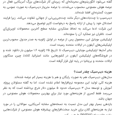
گفته می‌شود الگوریتم‌های محرمانه‌ای که زیربنای کار شرکت‌های بزرگ آمریکایی فعال در
عرصه هوش مصنوعی محسوب می‌شدند، با عرضه متن‌باز دیپ‌سیک به صورت عمومی به
صورت گسترده‌ای افشا شده‌اند.
دیپ‌سیپ با چت‌بات‌های دیگر مانند چت‌جی‌پی‌تی از جهاتی تفاوت می‌کند، زیرا فرایند
استدلال خود را پیش از ارائه پاسخ به درخواست کاربر توضیح می‌دهد.
این شرکت ادعا می‌کند به لحاظ عملکردی مشابه سطح آخرین محصولات اوپن‌ای‌آی
است. ناظران نیز عملکرد آن را ستوده‌اند.
اپلیکیشن موبایل این محصول پس از عرضه در اوایل ژانویه به صدر جدول محبوب‌ترین
اپلیکیشن‌های آیفون در ایالات متحده رسیده است.
بنابر آمارها اپلیکیشن موبایلی دیپ‌سیک تا تاریخ ۲۵ ژانویه ۱.۶ میلیون بار دانلود شده و
در فروشگاه‌های اپلیکیشن آیفون در کشورهایی مانند استرالیا، کانادا، چین، سنگاپور،
ایالات متحده و بریتانیا در رتبه اول قرار گرفته است.
هزینه دیپ‌سیک چقدر است؟
مدل‌های دیپ‌سیک هم به صورت رایگان و هم با هزینه بسیار کم عرضه شده‌اند.
هزینه کلی تولید این مجموعه نرم‌افزارها اعلام نشده است. اما به گفته مسئولان پروژه،
آموزش و توسعه مدل‌ ۳ دیپ‌سیک حدود ۵ میلیون دلار خرج برداشته است که به نظر
می‌رسد فقط کسری از هزینه‌های مورد نیاز برای بهترین محصولات هوش مصنوعی در
جهان باشد.
بازدهی بسیار بهتر این مدل نسبت به نسخه‌های مشابه آمریکایی، سوالاتی را در مورد
نیاز به هزینه‌های کلان برای خرید سخت‌افزارهای پیشرفته هوش مصنوعی از شرکت‌هایی
مانند «انویدیا» (NVIDIA) طرح می‌کند.