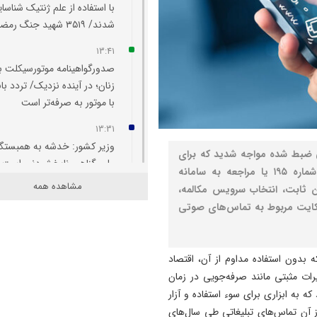
با استفاده از علم ژنتیک شناسا
شدند/ ۳۵۱۹ شهید جنگ رمضان
13:41
صدورگواهینامه موتورسیکلت ب
زنان؛ در آینده نزدیک/ تردد بان
با موتور به‌ صرفه‌تر است
13:31
وزیر کشور: خدشه به همبستگ
ی ضبط شده مواجه شدید که برای
ملی گناهی نابخشودنی است
تبلیغ خدمات گوناگون تماس گرفته‌اند؛ می‌توانید با شماره ۱۹۵ یا مراجعه به سامانه
مشاهده همه
بندی تلفن ثابت، انتخاب سرویس مکالمه،
13:27
کایت مربوط به تماس‌های صوتی
مجلس با سازوکار ضبط اموال و
دارایی‌های عاملان جنایات
بین‌المللی موافقت کرد
ه بدون استفاده مداوم از آن، اقتصاد
13:19
ات مثبتی مانند صرفه‌جویی در زمان
فراخوان هفتمین جشنواره سر
که به ابزاری برای سوء استفاده و آزار
تئاترخیابانی و فضای باز " تبری
 آن تماس‌های تبلیغاتی طی سال‌های