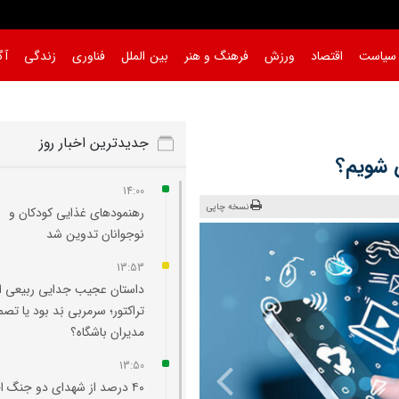
سیاست
اقتصاد
ورزش
فرهنگ و هنر
بین الملل
فناوری
زندگی
آگ
جدیدترین اخبار روز
 شویم؟
14:00
نسخه چاپی
رهنمودهای غذایی کودکان و
نوجوانان تدوین شد
13:53
داستان عجیب جدایی ربیعی از
تراکتور؛ سرمربی بَد بود یا تصم
مدیران باشگاه؟
13:50
۴۰ درصد از شهدای دو جنگ ا