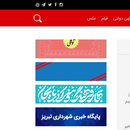
A
هی دولتی
فیلم
عکس
یم
خیر