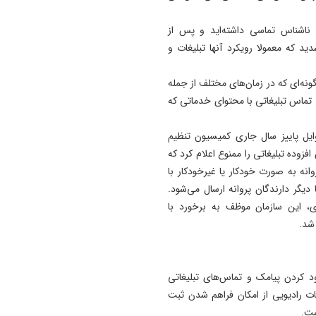
"
13:17
 ناشناس تماسی داشته‌اید و پس از
هوش مصنوعی باید دستیار
 که معمولا رویکرد آنها تبلیغات و
خبرنگار باشد، نه جایگزین قض
حرفه‌ای
گونه‌ای که در زمان‌های مختلف از جمله
تماس تبلیغاتی با محتوای خدماتی که
13:10
کارنامه دولت در مدیریت خود
وایل پاییز سال جاری کمیسیون تنظیم
قابل‌قبول نیست/ اختلاف قیم
زوده تبلیغاتی را ممنوع اعلام کرد که
کارخانه و بازار به ۱۶۰۰ همت رسید
ه به صورت خودکار یا غیرخودکار با
13:02
یگر دارندگان پروانه ارسال می‌شود.
استانداردهای جدید خودرو از
ی، این سازمان موظف به برخورد با
مهرماه سال آینده اجرایی می‌ش
شد.
 برای مسدود کردن پیامک و تماس‌های تبلیغاتی
اطات رادیویی از امکان فراهم شدن ثبت
 است.