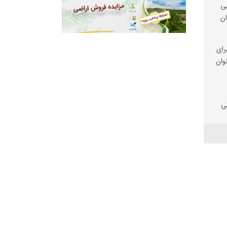
یی
رای
وان
ی
اسری
زیم