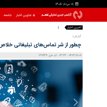
18
مرداد
1405
عناوین اخبار
جامعه
آخرین اخبار
رهنمودها
|
گزارش/
چطور از شر تماس‌های تبلیغاتی خلاص
1403/11/07 - 13:23 - کد خبر: 129939