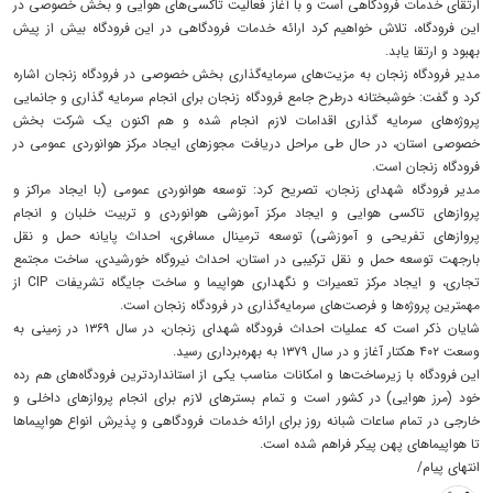
ارتقای خدمات فرودگاهی است و با آغاز فعالیت تاکسی‌های هوایی و بخش خصوصی در
این فرودگاه، تلاش خواهیم کرد ارائه خدمات فرودگاهی در این فرودگاه بیش از پیش
بهبود و ارتقا یابد.
مدیر فرودگاه زنجان به مزیت‌های سرمایه‌گذاری بخش خصوصی در فرودگاه زنجان اشاره
کرد و گفت: خوشبختانه درطرح جامع فرودگاه زنجان برای انجام سرمایه گذاری و جانمایی
پروژه‌های سرمایه گذاری اقدامات لازم انجام شده و هم اکنون یک شرکت بخش
خصوصی استان، در حال طی مراحل دریافت مجوز‌های ایجاد مرکز هوانوردی عمومی در
فرودگاه زنجان است.
مدیر فرودگاه شهدای زنجان، تصریح کرد: توسعه هوانوردی عمومی (با ایجاد مراکز و
پرواز‌های تاکسی هوایی و ایجاد مرکز آموزشی هوانوردی و تربیت خلبان و انجام
پرواز‌های تفریحی و آموزشی) توسعه ترمینال مسافری، احداث پایانه حمل و نقل
بارجهت توسعه حمل و نقل ترکیبی در استان، احداث نیروگاه خورشیدی، ساخت مجتمع
تجاری، و ایجاد مرکز تعمیرات و نگهداری هواپیما و ساخت جایگاه تشریفات CIP از
مهمترین پروژه‌ها و فرصت‌های سرمایه‌گذاری در فرودگاه زنجان است.
شایان ذکر است که عملیات احداث فرودگاه شهدای زنجان، در سال ۱۳۶۹ در زمینی به
وسعت ۴۰۲ هکتار آغاز و در سال ۱۳۷۹ به بهره‌برداری رسید.
این فرودگاه با زیرساخت‌ها و امکانات مناسب یکی از استانداردترین فرودگاه‌های هم رده
خود (مرز هوایی) در کشور است و تمام بستر‌های لازم برای انجام پرواز‌های داخلی و
خارجی در تمام ساعات شبانه روز برای ارائه خدمات فرودگاهی و پذیرش انواع هواپیما‌ها
تا هواپیما‌های پهن پیکر فراهم شده است.
انتهای پیام/