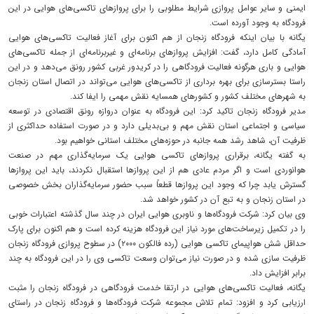
ایمنی و سایر عوامل پروازی شرایط مطلوبی را برای پرواز‌های تاکسی‌های هوایی در این
فرودگاه به وجود آورده است.
یگانه با بیان اینکه فرودگاه زنجان از هم اکنون برای آغاز فعالیت تاکسی‌های هوایی
آمادگی کامل دارد، گفت: افزایش پرواز‌های برنامه‌ای و غیربرنامه‌ای از جمله تاکسی‌های
هوایی و باری هرگونه فعالیت فرودگاهی را در کریدور غربی کشور رونق می‌دهد و در این
راستا بسترسازی برای بهره برداری از تاکسی‌های هوایی می‌تواند در اتصال استان زنجان
به شهر‌های مختلف کشور و کشور‌های همسایه نقش مهمی را ایفا کند.
مدیر فرودگاه زنجان تاکید کرد: این فرودگاه به عنوان دروازه رونق اقتصادی در توسعه
سیاسی و اجتماعی استان نقش مهم و بی‌بدیلی دارد و در صورت استفاده حداکثری از
ظرفیت آن، شاهد رشد همه جانبه در حوزه‌های مختلف استانی خواهیم بود.
به گفته یگانه، برقراری پرواز‌های تاکسی هوایی یک سرمایه‌گذاری مهم در صنعت
هوانوردی است و اگر مردم عادی هم از این پرواز‌ها استقبال نکردند، باید این پرواز‌ها
گسترش یابد چرا که وجود این پرواز‌ها قطعاً سبب حضور سرمایه‌گذاران بخش خصوصی
در استان زنجان و به تبع آن در کشور خواهد شد.
وی بیان کرد: شرکت فرودگاه‌ها و ناوبری هوایی ایران در چند سال گذشته اعتبارات خوبی
را در تکمیل زیرساخت‌های مورد نیاز این فرودگاه هزینه کرده است و هم اکنون برای پارک
حداقل شش هواپیمای تاکسی هوایی (رده فالکون ۲۰۰۰) در سطوح پروازی فرودگاه زنجان
ظرفیت سازی شده و در صورت نیاز می‌توان وسعت تاکسی وی را در این فرودگاه به چند
برابر افزایش داد.
یگانه، فعالیت تاکسی‌های هوایی در ارتقا خدمت فرودگاهی در فرودگاه زنجان را مثبت
ارزیابی کرد و افزود: تمام تلاش مجموعه شرکت فرودگاه‌ها و فرودگاه زنجان در راستای