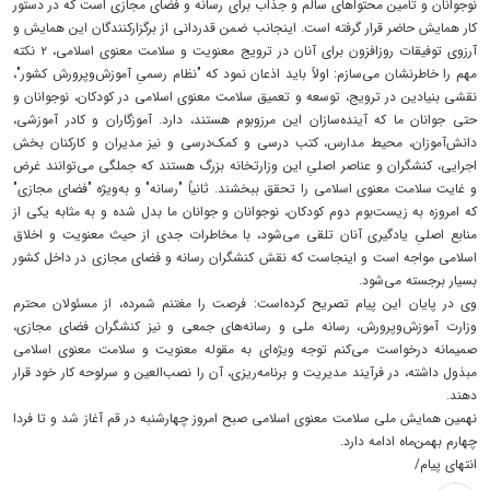
نوجوانان و تأمین محتواهای سالم و جذاب برای رسانه و فضای مجازی است که در دستور
کار همایش حاضر قرار گرفته است. اینجانب ضمن قدردانی از برگزارکنندگان این همایش و
آرزوی توفیقات روزافزون برای آنان در ترویج معنویت و سلامت معنوی اسلامی، ۲ نکته
مهم را خاطرنشان می‌سازم: اولاً باید اذعان نمود که "نظام رسمیِ آموزش‌وپرورش کشور"،
نقشی بنیادین در ترویج، توسعه و تعمیق سلامت معنوی اسلامی در کودکان، نوجوانان و
حتی جوانان ما که آینده‌سازان این مرزوبوم هستند، دارد. آموزگاران و کادر آموزشی،
دانش‌آموزان، محیط مدارس، کتب درسی و کمک‌درسی و نیز مدیران و کارکنان بخش
اجرایی، کنشگران و عناصر اصلیِ این وزارتخانه بزرگ هستند که جملگی می‌توانند غرض
و غایت سلامت معنوی اسلامی را تحقق ببخشند. ثانیاً "رسانه" و به‌ویژه "فضای مجازی"
که امروزه به زیست‌بوم دوم کودکان، نوجوانان و جوانان ما بدل شده و به مثابه یکی از
منابع اصلیِ یادگیری آنان تلقی می‌شود، با مخاطرات جدی از حیث معنویت و اخلاق
اسلامی مواجه است و اینجاست که نقش کنشگران رسانه و فضای مجازی در داخل کشور
بسیار برجسته می‌شود.
وی در پایان این پیام تصریح کرده‌است: فرصت را مغتنم شمرده، از مسئولان محترم
وزارت آموزش‌وپرورش، رسانه ملی و رسانه‌های جمعی و نیز کنشگران فضای مجازی،
صمیمانه درخواست می‌کنم توجه ویژه‌ای به مقوله معنویت و سلامت معنوی اسلامی
مبذول داشته، در فرآیند مدیریت و برنامه‌ریزی، آن را نصب‌العین و سرلوحه کار خود قرار
دهند.
نهمین همایش ملی سلامت معنوی اسلامی صبح امروز چهارشنبه در قم آغاز شد و تا فردا
چهارم بهمن‌ماه ادامه دارد.
انتهای پیام/