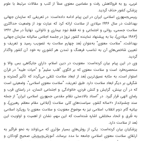
غربی، رو به فروکاهش رفت و مضامین معنوی عملاً از کتب و مقالات مرتبط با علوم
پزشکی کشور حذف گردید.
رییس‌جمهوری اسلامی ایران در این پیام ادامه داده‌است: در تعریفی که سازمان جهانی
بهداشت در سال ۱۹۴۶ میلادی از سلامت ارائه کرد که عبارت بود از وضعیت حداکثری
سلامت جسمی، روانی و اجتماعی و نه فقط نبود بیماری و ناتوانی. نهایتاً در سال ۱۳۶۲
(۱۹۸۳ میلادی)، بنا به پیشنهاد نماینده کشور نروژ در جلسه اجلاس سالیانه سازمان جهانی
بهداشت، "سلامت معنوی" به‌عنوان بُعد چهارم سلامت به تصویب رسید و تعریف و
تعیین شاخص‌های آن به تناسب فرهنگ و تمدن هر کشوری به خود آن کشور واگذار
گردید.
وی در این پیام بیان کرده‌است: معنویت در دین اسلام، دارای جایگاهی بس والا و
منحصربه‌فرد است و سلامت معنوی که بر الگوی "قلب سلیم" و "حیات طیبه" در قرآن
استوار است، به مثابه عمیق‌ترین بُعد از ابعاد سلامت تلقی می‌گردد که تأثیر گسترده و
شگرفی بر دیگر ابعاد سلامت دارد. طبق تعریف، "سلامت معنوی اسلامی"، وضعیتی است
که در آن بینش، گرایش و کنش فردی، خانوادگی و اجتماعی انسان، در راستای قرب و
رضای الهی قرار گیرد. در "اسناد بالادستی نظام مقدس جمهوری اسلامی ایران" از جمله
سند چشم‌انداز ۲۰ساله کشور، سیاست‌های کلی سلامت (ابلاغی مقام معظم رهبری)، و
بیانیه گام دوم انقلاب اسلامی نیز به موضوع معنویت و سلامت معنوی با رویکرد اسلامی
به طُرق و انحاء مختلفی اشاره شده‌است که این مهم، نشان از اهمیت و اولویت این
بُعد از سلامت دارد.
پزشکیان بیان کرده‌است: یکی از روش‌های بسیار مؤثری که می‌تواند به نحو فراگیر به
ارتقای سلامت معنوی اسلامیِ جامعه ما مدد برساند، آموزش‌وپرورشِ صحیحِ کودکان و