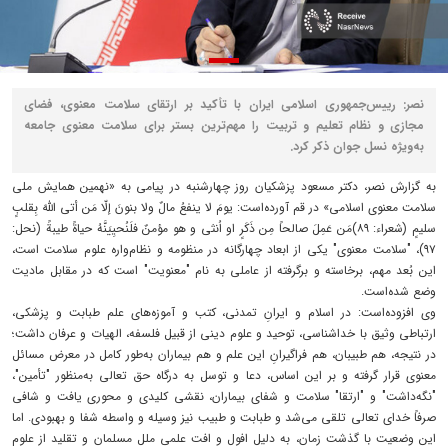
نصر: رییس‌جمهوری اسلامی ایران با تأکید بر ارتقای سلامت معنوی، فضای
مجازی و نظام تعلیم و تربیت را مهم‌ترین بستر برای سلامت معنوی جامعه
به‌ویژه نسل جوان ذکر کرد.
به گزارش نصر، دکتر مسعود پزشکیان روز چهارشنبه در پیامی به «نهمین همایش ملی
سلامت معنوی اسلامی» در قم آورده‌است: یومَ لا ینفعُ مالٌ ولا بنونَ إلّا مَن أتی اللهَ بِقلبٍ
سلیمٍ (شعراء: ۸۹)مَن عَمِلَ صالحاً مِن ذَکَرٍ او اُنثی و هو مؤمنٌ فلَنُحیِیَنَّهُ حیاةً طیبةً (نحل:
۹۷)، "سلامت معنوی" یکی از ابعاد چهارگانه در منظومه و نظام‌واره علوم سلامت است،
این بُعد مهم، برخاسته و برگرفته از عاملی به نام "معنویت" است که در مقابل مادیت
وضع شده‌است.
وی افزوده‌است: در اسلام و ایرانِ تمدنی، کتب و آموزه‌های علم طبابت و پزشکی،
ارتباطی وثیق با خداشناسی، توحید و علوم دینی از قبیل فلسفه، الهیات و عرفان داشت؛
در نتیجه، هم طبیبان، هم فراگیرانِ این علم و هم بیماران به‌طور کامل در معرض مسائل
معنوی قرار گرفته و بر این اساس، دعا و توسل به درگاه حق تعالی به‌منظور "تأمین"،
"نگه‌داشت" و "ارتقا" سلامت و شفای بیماران، نقشی کلیدی و محوری یافت و شافی
صرفاً خدای تعالی تلقی می‌شد و طبابت و طبیب نیز وسیله و واسطه شفا و بهبودی. اما
این وضعیت با گذشت زمان، به دلیل افول و افت علمی ملل مسلمان و تقلید از علوم