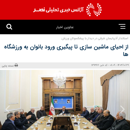
عناوین اخبار
استاندار آذربایجان شرقی در دیدار با پیشکسوتان ورزش:
از احیای ماشین سازی تا پیگیری ورود بانوان به ورزشگاه
ها
1403/10/29 - 08:09 - کد خبر: 129366
نسخه چاپی