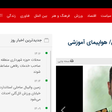
سیاست
اقتصاد
ورزش
فرهنگ و هنر
بین الملل
فناوری
زندگی
آگ
جدیدترین اخبار روز
 هواپیمای آموزشی
14:16
نسخه چاپی
صاحب خدمات رفاهی مضاعف 
شوند
14:14
زمین والیبال ساحلی استاندارد 
خیابان ورزش ائل‌گلی احداث
می‌شود
14:09