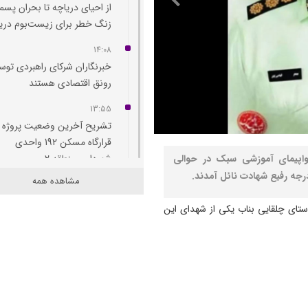
از احیای دریاچه تا بحران پسما
زنگ خطر برای زیست‌بوم دری
14:08
خبرنگاران شرکای راهبردی توس
رونق اقتصادی هستند
13:55
تشریح آخرین وضعیت پروژه
قرارگاه مسکن 192 واحدی
اپیمای آموزشی سبک در حوالی
شهرداری منطقه 2
جه رفیع شهادت نائل آمدند.
مشاهده همه
13:53
جوانان یاغچیان، پرواز و شمس 
ای چلقایی بناب یکی از شهدای این
صاحب سالن ورزشی می‌ شوند
13:40
محمدباقر خرازی به دادگاه ویژ
روحانیت احضار شد/ مبارزه با
فساد باقدرت ادامه دارد