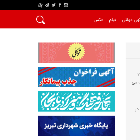
A
هی دولتی
فیلم
عکس
محلات حوزه شهرداری منطقه 2
می‌
در