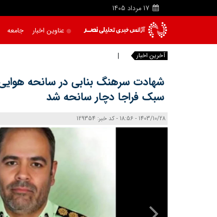
17
مرداد
1405
عناوین اخبار
جامعه
آخرین اخبار
م
شهادت سرهنگ بنابی در سانحه هوایی/
سبک فراجا دچار سانحه شد
1403/10/28 - 18:56 - کد خبر: 129354