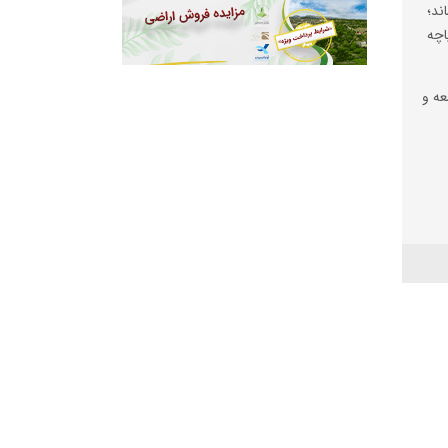
ند؛
اچه
عه و
آباد
ه