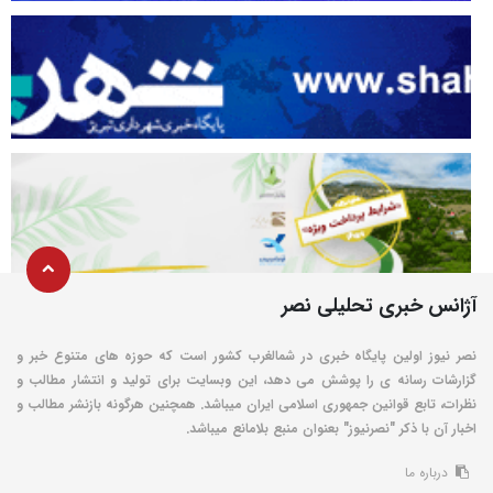
آژانس خبری تحلیلی نصر
نصر نیوز اولین پایگاه خبری در شمالغرب کشور است که حوزه های متنوع خبر و
گزارشات رسانه ی را پوشش می دهد، این وبسایت برای تولید و انتشار مطالب و
نظرات، تابع قوانین جمهوری اسلامی ایران میباشد. همچنین هرگونه بازنشر مطالب و
اخبار آن با ذکر "نصرنیوز" بعنوان منبع بلامانع میباشد.
درباره ما