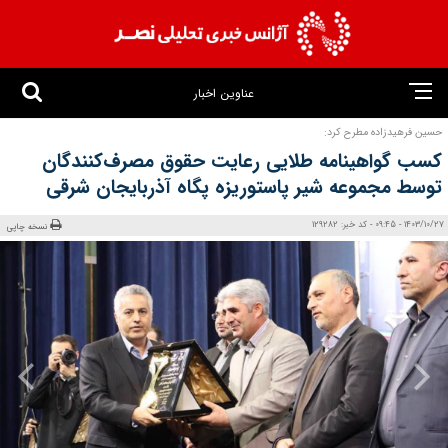
عناوین اخبار
حسین فرهیدزاده مطرح کرد:
کسب گواهینامه طلایی رعایت حقوق مصرف‌کنندگان
توسط مجموعه شیر پاستوریزه پگاه آذربایجان شرقی
1403/10/27 - 09:45 - کد خبر: 129282
نسخه چاپی