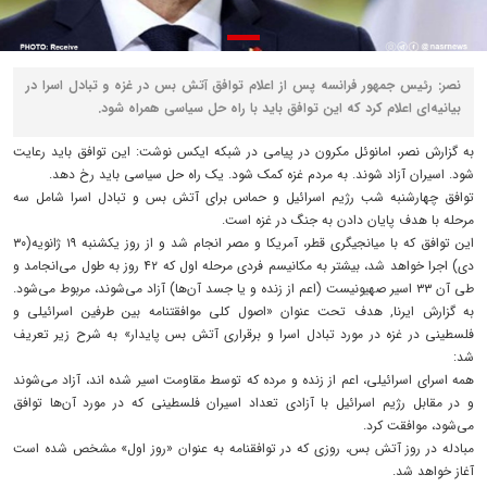
نصر: رئیس جمهور فرانسه پس از اعلام توافق آتش بس در غزه و تبادل اسرا در
بیانیه‌ای اعلام کرد که این توافق باید با راه حل سیاسی همراه شود.
به گزارش نصر، امانوئل مکرون در پیامی در شبکه ایکس نوشت: این توافق باید رعایت
شود. اسیران آزاد شوند. به مردم غزه کمک شود. یک راه حل سیاسی باید رخ دهد.
توافق چهارشنبه شب رژیم اسرائیل و حماس برای آتش بس و تبادل اسرا شامل سه
مرحله با هدف پایان دادن به جنگ در غزه است.
این توافق که با میانجیگری قطر، آمریکا و مصر انجام شد و از روز یکشنبه ۱۹ ژانویه(۳۰
دی) اجرا خواهد شد، بیشتر به مکانیسم فردی مرحله اول که ۴۲ روز به طول می‌انجامد و
طی آن ۳۳ اسیر صهیونیست (اعم از زنده و یا جسد آن‌ها) آزاد می‌شوند، مربوط می‌شود.
به گزارش ایرنا, هدف تحت عنوان «اصول کلی موافقتنامه بین طرفین اسرائیلی و
فلسطینی در غزه در مورد تبادل اسرا و برقراری آتش بس پایدار» به شرح زیر تعریف
شد:
همه اسرای اسرائیلی، اعم از زنده و مرده که توسط مقاومت اسیر شده اند، آزاد می‌شوند
و در مقابل رژیم اسرائیل با آزادی تعداد اسیران فلسطینی که در مورد آن‌ها توافق
می‌شود، موافقت کرد.
مبادله در روز آتش بس، روزی که در توافقنامه به عنوان «روز اول» مشخص شده است
آغاز خواهد شد.