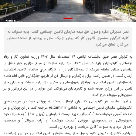
نصر: مدیرکل اداره وصول حق بیمه سازمان تامین اجتماعی گفت: پایه سنوات به
کلیه کارگران مشمول قانون کار که بیش از یک سال و بیشتر، از استخدامشان
می‌گذرد تعلق می‌گیرد.
به گزارش نصر، طبق بخشنامه ابلاغی ۲۹ اسفندماه سال ۱۴۰۲ وزارت تعاون، کار و رفاه
اجتماعی، کارفرمایان باید در سال ۱۴۰۳ مزد پایه سنوات و مبلغ مزایای حق تاهل را
براساس میزان سابقه هریک از بیمه‌شدگان در آن کارگاه، برای سازمان تامین اجتماعی
ارسال کنند. در همین راستا، برای بارگذاری و ارسال آن از طریق «بارگذاری فایل اطلاعات»
به سازمان تامین اجتماعی، نرم‌افزار به‌روز‌رسانی و ستون مزد پایه سنوات و مزایای حق
تاهل در این ورژن اضافه شده و کارفرمایان می‌توانند این موارد را در این نرم‌افزار و در
ستون‌های مربوطه درج کنند.
بر این اساس، هر کارفرمایی که برای ارسال لیست به پورتال خود در سرویس‌های
الکترونیکی سازمان تامین اجتماعی به نشانی es.tamin.ir مراجعه کند، در آن پورتال و در
صفحه "منوی درخواست‌ها"، "نرم‌افزار تهیه لیست کارفرمایان (ورژن ۶.۵) " به همراه نحوه
به‌روزرسانی آن، ویدیو‌های آموزشی "لیست هوشمند" و "پایه سنواتی" و همچنین
"جدول مزد پایه سنوات" قابل دریافت و بهره‌برداری است.
ابراهیم کشاورز، مدیرکل اداره وصول حق بیمه سازمان تامین اجتماعی در این زمینه، به