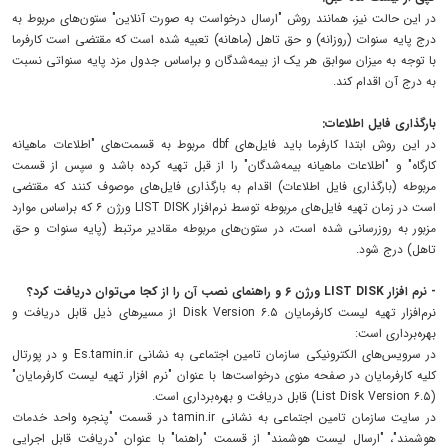
در این حالت نیز، همانند روش "ارسال درخواست به صورت آنلاین" ستون‌های مربوط به
درج پایه سنوات (روزانه) و حق تاهل (ماهانه) تعبیه شده است که مقتضی است کارفرما
با توجه به میزان سوابق هر یک از بیمه‌شدگان و براساس جدول مزد پایه سنواتی نسبت
به درج آن اقدام کند.
بارگذاری فایل اطلاعات:
در این روش ابتدا کارفرما باید فایل‌های dbf مربوط به قسمت‌های "اطلاعات ماهیانه
کارگاه" و "اطلاعات ماهیانه بیمه‌شدگان" را از قبل تهیه کرده باشد و سپس از قسمت
مربوطه (بارگذاری فایل اطلاعات) اقدام به بارگذاری فایل‌های موصوف کنند که مقتضی
است در زمان تهیه فایل‌های مربوطه توسط نرم‌افزار LIST DISK ورژن ۶ که براساس موارد
مزبور به روزرسانی شده است، در ستون‌های مربوطه مقادیر مرتبط (پایه سنوات و حق
تاهل) درج شود.
- نرم افزار LIST DISK ورژن ۶ و راهنمای نصب آن را از کجا می‌توان دریافت کرد؟
نرم‌افزار تهیه لیست کارفرمایان ۶.۵ Disk Version از مسیر‌های ذیل قابل دریافت و
بهره‌برداری است:
در سرویس‌های الکترونیکی سازمان تامین اجتماعی به نشانی Es.tamin.ir و در پورتال
کلیه کارفرمایان در صفحه منوی درخواست‌ها با عنوان "نرم افزار تهیه لیست کارفرمایان"
(۶.۵ List Disk Version) قابل دریافت و بهره‌برداری است.
در سایت سازمان تامین اجتماعی به نشانی tamin.ir در قسمت "پنجره واحد خدمات
هوشمند"، "ارسال لیست هوشمند" از قسمت "راهنما" با عنوان "دریافت قابل اجرایی