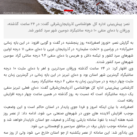
نصر: پیش‌بینی اداره کل هواشناسی آذربایجان‌شرقی گفت: در ۲۴ ساعت گذشته،
ورزقان با دمای منفی ۱۰ درجه سانتیگراد دومین شهر سرد کشور شد.
به گزارش نصر، «نوروز اصغرزاده» روز پنجشنبه در گفت و گویی افزود: در این بازه زمانی
«خیرآباد» در ورامین و «تخت سلیمان» در آذربایجان غربی با دمای منفی ۱۱ درجه اولین
شهرهای سرد کشور و تیکمه داش و هریس با دمای منفی ۹.۴ درجه سانتی گراد سومین
شهرهای سرد کشور شدند.
وی اظهار کرد: در ۲۴ ساعت گذشته ورزقان سردترین و اهر با دمای مثبت ۱۰ درجه
سانتیگراد گرمترین شهر استان بود و دمای تبریز در این بازه زمانی در گرمترین زمان به
مثبت چهار درجه و در سردترین زمان به منفی ۶ درجه سانتیگراد رسید.
کارشناس پیش‌بینی اداره کل هواشناسی آذربایجان‌شرقی گفت: دمای فعلی تبریز منفی
یک درجه سانتیگراد است که نسبت به روز گذشته در همین ساعت چهار درجه افزایش
یافته است.
اصغرزاده، با بیان اینکه امروز و فردا جوی پایدار در استان حاکم است و این وضعیت
موجب افزایش آلاینده های جوی در شهرهای صنعتی می شود، ادامه داد: از عصر روز
شنبه هفته آینده با نفوذ سامانه بارشی زودگذر و ضعیف، جو استان ناپایدار خواهد شد و
این سامانه موجب بارش برف در مناطق سردسیر و کوهستانی می شود.
وی یادآور شد: این سامانه از عصر یکشنبه از جو استان خارج می شود ولی از روز سه