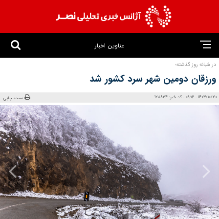
عناوین اخبار
در شبانه روز گذشته؛
ورزقان دومین شهر سرد کشور شد
1403/10/20 - 09:16 - کد خبر: 128834
نسخه چاپی