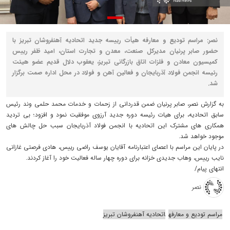
نصر: مراسم تودیع و معارفه هیأت رییسه جدید اتحادیه آهنفروشان تبریز با
حضور صابر پرنیان مدیرکل صنعت، معدن و تجارت استان، امید ظفر رییس
کمیسیون معادن و فلزات اتاق بازرگانی تبریز، یعقوب دلال قدیم عضو هیئت
رئیسه انجمن فولاد آذربایجان و فعالین آهن و فولاد در محل اداره صمت برگزار
شد.
به گزارش نصر، صابر پرنیان ضمن قدردانی از زحمات و خدمات محمد حلمی وند رئیس
سابق اتحادیه، برای هیات رئیسه دوره جدید آرزوی موفقیت نمود و افزود؛ بی تردید
همکاری های مشترک این اتحادیه با انجمن فولاد آذربایجان سبب حل چالش های
موجود خواهد شد.
در پایان این مراسم با اعصای اعتبارنامه آقایان یوسف راضی رییس، هادی فرصتی غازانی
نایب رییس، وهاب جدیدی خزانه برای دوره چهار ساله فعالیت خود را آغاز کردند.
انتهای پیام/
نصر
مراسم تودیع و معارفه
اتحادیه آهنفروشان تبریز