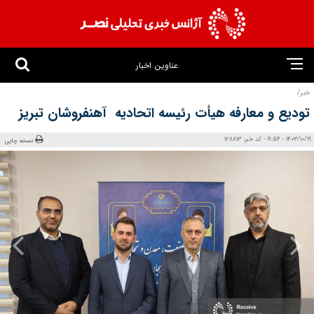
عناوین اخبار
خبر/
تودیع و معارفه هیأت رئیسه اتحادیه آهنفروشان تبریز
1403/10/19 - 19:54 - کد خبر: 128813
نسخه چاپی