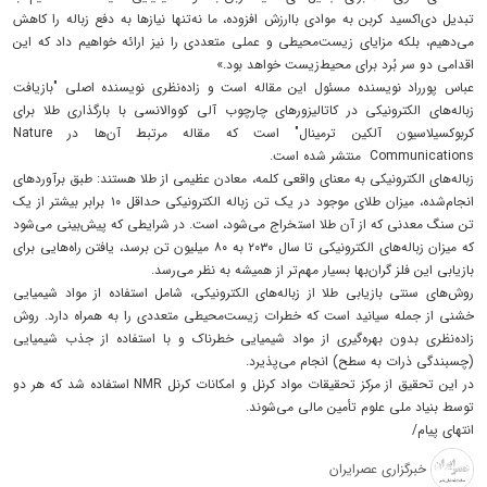
تبدیل دی‌اکسید کربن به موادی باارزش افزوده، ما نه‌تنها نیازها به دفع زباله را کاهش
می‌دهیم، بلکه مزایای زیست‌محیطی و عملی متعددی را نیز ارائه خواهیم داد که این
اقدامی دو سر بُرد برای محیط‌زیست خواهد بود.»
عباس پورراد نویسنده مسئول این مقاله است و زاده‌نظری نویسنده اصلی "بازیافت
زباله‌های الکترونیکی در کاتالیزورهای چارچوب آلی کووالانسی با بارگذاری طلا برای
کربوکسیلاسیون آلکین ترمینال" است که مقاله مرتبط آن‌ها در Nature
Communications منتشر شده است.
زباله‌های الکترونیکی به معنای واقعی کلمه، معادن عظیمی از طلا هستند: طبق برآوردهای
انجام‌شده، میزان طلای موجود در یک تن زباله الکترونیکی حداقل ۱۰ برابر بیشتر از یک
تن سنگ معدنی که از آن طلا استخراج می‌شود، است. در شرایطی که پیش‌بینی می‌شود
که میزان زباله‌های الکترونیکی تا سال ۲۰۳۰ به ۸۰ میلیون تن برسد، یافتن راه‌هایی برای
بازیابی این فلز گران‌بها بسیار مهم‌تر از همیشه به نظر می‌رسد.
روش‌های سنتی بازیابی طلا از زباله‌های الکترونیکی، شامل استفاده از مواد شیمیایی
خشنی از جمله سیانید است که خطرات زیست‌محیطی متعددی را به همراه دارد. روش
زاده‌نظری بدون بهره‌گیری از مواد شیمیایی خطرناک و با استفاده از جذب شیمیایی
(چسبندگی ذرات به سطح) انجام می‌پذیرد.
در این تحقیق از مرکز تحقیقات مواد کرنل و امکانات کرنل NMR استفاده شد که هر دو
توسط بنیاد ملی علوم تأمین مالی می‌شوند.
انتهای پیام/
خبرگزاری عصرایران