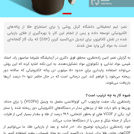
نصر: تیم تحقیقاتی دانشگاه کرنل روشی را برای استخراج طلا از زباله‌های
الکترونیکی توسعه داده و پس از انجام این کار، با بهره‌گیری از طلای بازیابی
شده در نقش کاتالیزور، برای تبدیل دی‌اکسید کربن (CO۲) که یک گاز گلخانه‌ای
است، به مواد آلی وارد عمل شدند.
به گزارش نصر، امین زاده‌نظری، محقق فوق دکتری در آزمایشگاه علیرضا عباسپور راد، استاد
شیمی مواد غذایی و تکنولوژی مواد تشکیل‌دهنده، به این نکته اشاره کرده که این روش
می‌تواند استفاده پایداری برای حدود ۵۰ میلیون تن زباله الکترونیکی که سالانه دور
ریخته می‌شود را فراهم کند. این درحالی است که در حال حاضر تنها ۲۰ درصد آن‌ها
بازیافت می‌شوند.
شیوه کار به چه ترتیب است؟
زاده‌نظری یک جفت چارچوب آلی کووالانسی متصل به وینیل (VCOFs) را برای حذف
یون‌ها و نانو ذرات طلا از بردهای مدار در دستگاه‌های الکترونیکی دور ریخته شده را سنتز
کرد. یکی از VCOF های او به‌طور انتخابی، ۹۹.۹ درصد از طلا و مقدار بسیار کمی از فلزات
دیگر، از جمله نیکل و مس را از دستگاه‌ها جذب می‌کند.
خود زاده‌نظری دراین‌باره توضیح داد: «در ادامه و بعد از بازیابی طلا، ما می‌توانیم از
COF‌های حاوی طلا برای تبدیل دی‌اکسید کربن به مواد شیمیایی مفید استفاده کنیم. با