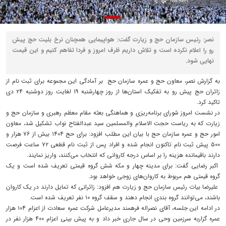
نصر: رئیس سازمان حج و زیارت گفت: هواپیمایی همچنان نرخ بلیت حج پیش
رو را اعلام نکرده است و تلاش داریم ظرف امروز و فردا تفاهم کنیم و این قیمت
نهایی شود.
به گزارش نصر، معاون حج و عمره سازمان حج بر آمادگی این مجموعه برای ثبت نام از
زائران حج پیش رو به تفکیک استان‌ها از روز چهارشنبه ۱۹ لغایت روز دوشنبه ۲۴ دی
تاکید کرد.
در نشست امروز شورای برنامه‌ریزی و هماهنگی بعثه مقام معظم رهبری و سازمان حج و
زیارت که به ریاست حجت الاسلام والمسلمین سید عبدالفتاح نواب تشکیل شد، معاون
امور حج و عمره سازمان حج با بیان این مطلب افزود: برای حج ۱۴۰۴ بیش از ۷۶ هزار و
۵۰۰ پیش ثبت نام تاکنون انجام شده و افراد پس از ثبت نام قطعی ۷۲ ساعت فرصت
دارند باقیمانده هزینه را بر اساس درجه کاروانی که انتخاب می‌کنند، واریز نمایند.
اکبر رضایی گفت: برای مدینه چهار و مکه شش گروه قیمتی تعریف شده است و یک
گروه قیمتی هم مربوط به کاروان‌های زوجی خواهد بود.
علیرضا بیات رئیس سازمان حج و زیارت هم افزود: زائرانی که تمایل دارند در یک کاروان
باشند، می‌توانند گروه بندی انجام دهند و سقف گروه ۱۰ نفر تعریف شده است.
در ادامه این جلسه، آقای نصراله فرهمند مدیرعامل شرکت عمره سعادت از اعزام ۱۰۴ هزار
عمره گزاربه سرزمین وحی در سال جاری خبر داد و به پیش بینی اعزام ۴۰۰ هزار نفر در