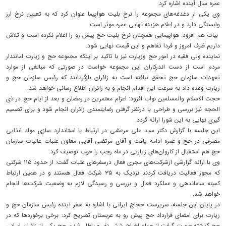
عمره سال آینده اشاره کرد.
وی یکی از دغدغه‌های مجموعه را نرخ بلیت هواپیما عنوان کرد که به تعیین نرخ ارز
وابستگی دارد و در اعلام هزینه نهایی عمره موثر است.
بیات هم افزود: هواپیمایی همچنان نرخ بلیت حج پیش رو را اعلام نکرده است و تلاش
داریم ظرف امروز و فردا تفاهم و این قیمت نهایی شود.
نماینده ولی فقیه در امور حج وزیارت نیز با تاکید بر اینکه مجموعه حج و زیارت امانتدار
مردم است از دست اندرکاران این مجموعه خواست در صورتی که مبالغی از موارد
تعهدات سازمان حج تحقق نیافته است به زائران بازگردانند که رئیس سازمان حج و
زیارت وعده داد به سرعت این اقدام انجام و به زائران اطلاع رسانی خواهد شد.
حجت الاسلام والمسلمین نواب افزود: اعزام معتمرین در رمضان و بعد از ایام حج در ذی
الحجه نیز بررسی و طراحی با درنظر گرفتن رضایتمندی زائران انجام شود و برای تصمیم
گیری نهایی به این شورا ارائه گردد.
این جلسه با گزارش دکتر سید علی مرعشی در ارتباط با استاندارد سازی مواد غذایی
مصرفی در حج و عمره ادامه یافت و آقای مرتضی آقایی معاون عتبات عالیات سازمان
حج هم استقبال از کاروان‌های زیارتی در ماه رجب را خوب توصیف کرد.
وی با ارائه گزارشی ازشرکت‌های مجری فعال درسفر‌های عتبات گفت: از حدود ۱۱۵ شرکتی
که مجوز فعالیت دریافت کردند نزدیک به ۳۵ شرکت فعال هستند و در همین ارتباط
کمیته ساماندهی و عملکرد فعال و بررسی و رسیدگی لازم به وضعیت شرکت‌ها انجام
خواهد شد.
در پایان این جلسه، سرپرست حجاج ایرانی با اشاره به سفر آینده رئیس سازمان حج و
زیارت برای امضای قرارداد حج پیش رو به عربستان تصریح کرد: برخی برخورد‌ها که در
حج گذشته صورت گرفت از جمله اخراج شش نفر و باطل شدن حج یکی از زائران ایرانی