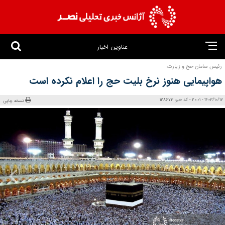
عناوین اخبار
رئیس سامان حج و زیارت؛
هواپیمایی هنوز نرخ بلیت حج را اعلام نکرده است
1403/10/17 - 20:01 - کد خبر: 128673
نسخه چاپی