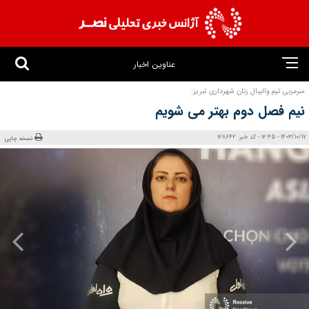
عناوین اخبار
سرمربی تیم والیبال زنان شهرداری تبریز:
نیم فصل دوم بهتر می‌ شویم
1403/10/17 - 12:45 - کد خبر: 128642
نسخه چاپی