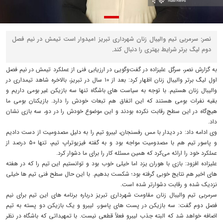
نصر: سرمربی تیم والیبال زنان شهرداری تبریز امیدوار است تیمش در نیم فصل
دوم لیگ برتر شرایط بهتری را دنبال کند.
به گزارش نصر، سرگل علیزاده در گفت‌وگویی در ارزیابی فنی از عملکرد تیمش در نیم فصل
اول لیگ برتر والیبال زنان اظهار کرد: بعد از ۱۰ سال در تبریز، بالاخره شاهد تیمداری در
والیبال زنان هستیم. با توجه به سیاست های باشگاه تنها سه بازیکن غیر بومی داریم و
بقیه نفرات بومی هستند که این اتفاق هم تبعات خودش را دارد. بازیکنان بومی ما
هیچ‌گاه در این سطح رقابت نکرده‌ بودند و این موضوع خودش را در دو، سه بازی نشان
داد.
وی ادامه داد: در دیدار با مس رفسنجان، لیبرو تیم را به دلیل مصدومیت از دست دادیم
و پاسور تیم هم با مصدومیت مواجه بود و به گفته فیزیوتراپ تیم، تنها ۵۰ درصد از
عملکرد خود را ارائه می‌کرد که همین مسئله کار را برای ما دشوار کرد.
علیزاده افزود: بازی با هوران یزد اما خیلی خوب بود و توانستیم این تیم را که در هفته
های اخیر هم نتایج خوبی گرفته بود؛ شکست بدهیم. با این حال سطح فنی تیم ها خیلی
نزدیک شده‌ و رقابت دشوارتر شده است‌.
سرمربی تیم والیبال زنان مقاومت شهرداری تبریز درباره برنامه های این تیم برای نیم
فصل دوم گفت: سه بازیکن در پست های پاسور، لیبرو و یک بازیکن دو پسته به تیم
اضافه خواهد شد که البته جذب لیبرو فعلاً قطعی نیست. با تمهیداتی که باشگاه در نظر