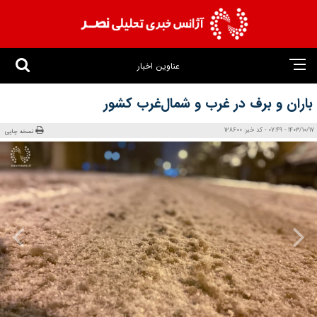
عناوین اخبار
باران و برف در غرب و شمال‌غرب کشور
1403/10/17 - 07:49 - کد خبر: 128600
نسخه چاپی