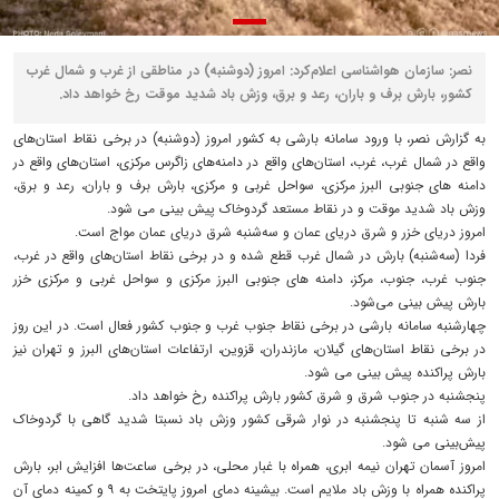
نصر: سازمان هواشناسی اعلام‌کرد: امروز (دوشنبه) در مناطقی از غرب و شمال غرب
کشور، بارش برف و باران، رعد و برق، وزش باد شدید موقت رخ خواهد داد.
به گزارش نصر، با ورود سامانه بارشی به کشور امروز (دوشنبه) در برخی نقاط استان‌های
واقع در شمال غرب، غرب، استان‌های واقع در دامنه‌های زاگرس مرکزی، استان‌های واقع در
دامنه های جنوبی البرز مرکزی، سواحل غربی و مرکزی، بارش برف و باران، رعد و برق،
وزش باد شدید موقت و در نقاط مستعد گردوخاک پیش بینی می شود.
امروز دریای خزر و شرق دریای عمان و سه‌شنبه شرق دریای عمان مواج است.
فردا (سه‌شنبه) بارش در شمال غرب قطع شده و در برخی نقاط استان‌های واقع در غرب،
جنوب غرب، جنوب، مرکز، دامنه های جنوبی البرز مرکزی و سواحل غربی و مرکزی خزر
بارش پیش بینی می‌شود.
چهارشنبه سامانه بارشی در برخی نقاط جنوب غرب و جنوب کشور فعال است. در این روز
در برخی نقاط استان‌های گیلان، مازندران، قزوین، ارتفاعات استان‌های البرز و تهران نیز
بارش پراکنده پیش بینی می شود.
پنجشنبه در جنوب شرق و شرق کشور بارش پراکنده رخ خواهد داد.
از سه شنبه تا پنجشنبه در نوار شرقی کشور وزش باد نسبتا شدید گاهی با گردوخاک
پیش‌بینی می شود.
امروز آسمان تهران نیمه ابری، همراه با غبار محلی، در برخی ساعت‌ها افزایش ابر، بارش
پراکنده همراه با وزش باد ملایم است. بیشینه دمای امروز پایتخت به ۹ و کمینه دمای آن