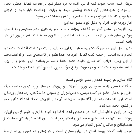
فروش کلیه است. پیوند کلیه از فرد زنده به فرد دیگر تنها در صورت تطابق بافتی انجام
می‌شود و هزینه‌های آن تحت پوشش بیمه و وزارت بهداشت قرار دارد و فروش
غیرقانونی کلیه‌ها به‌ویژه در مناطق خاصی از کشور مشاهده می‌شود.
آمار روزانه فوت افراد به دلیل نبود عضو اهدایی
وی افزود: بر اساس آمار، در گذشته روزانه ۷ تا ۱۰ نفر به دلیل عدم دسترسی به اعضای
پیوندی جان خود را از دست می‌دادند، اما این رقم اکنون به ۱۰ تا ۱۲ نفر در روز افزایش
یافته است.
مدیر عامل این انجمن گفت: برای مقابله با این بحران، وزارت بهداشت اقدامات متعددی
انجام داده است، از جمله ثبت تمایل افراد به اهدا عضو در کارت‌های ملی و گواهینامه‌ها،
از این پس، افرادی که تمایل دارند عضو اهدا کنند، می‌توانند این موضوع را روی
گواهینامه خود ثبت کنند و در صورت وقوع مرگ مغزی، اعضای آنان اهدا خواهد شد.
آگاه سازی در زمینه اهدای عضو الزامی است
به گفته نجفی زاده؛ همچنین، وزارت آموزش و پرورش در حال وارد کردن مفاهیم مرگ
مغزی و اهدای عضو در کتب درسی دانش‌آموزان و دروس دانشگاهی رشته‌های پزشکی
است. این اقدامات به‌منظور آگاه‌سازی نسل‌های آینده و افزایش تعداد اهداکنندگان عضو
در کشور انجام می‌شود.
وی در پایان خاطرنشان کرد: در خصوص اهدا اعضا به اتباع خارجی، طبق قوانین ایران،
پیوند اعضا تنها به افغان‌های مقیم ایران امکان‌پذیر است. این اقدام در راستای حمایت از
همسایگان و ساکنان کشور انجام می‌شود.
نجفی زاده گفت: پیوند اتباع در ایران ممنوع است و در زمانی که قانون پیوند توسط