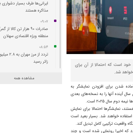
ایرانی‌ها طرف بسیار دشواری ب
مذاکره هستند
09:07
صادرات ۹۰ هزار تن کالا از گم
منطقه ویژه اقتصادی سهلان
08:54
تردد از مرز مهران به ۲.۸
زائر رسید
خود است که احتمالا از آن برای
خواهد شد.
08:34
مشاهده همه
اسرائیل هیچ قصدی برای صلح
 می‌رسد «متا»(Meta) در حال آماده شدن برای افزودن نمایشگر به
غزه ندارد
 خود است و در اوایل سال آینده آنها را به نسخه‌های بعدی
08:28
 دوم سال ۲۰۲۵ است.
تداوم وضعیت فعلی، تولید 
 هستند، نمایشگرها احتمالا برای نمایش
و سرمایه‌گذاری بخش خصوصی
استفاده خواهند شد. بسیار بعید است
تهدید می‌کند
ه واقعیت ترکیبی کامل تبدیل کند.
نظور، عینک «اوریون ای‌آر»(Orion AR) را دارد که اخیرا رونمایی شده است و چند
22:53