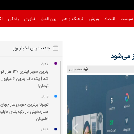
سیاست
اقتصاد
ورزش
فرهنگ و هنر
بین الملل
فناوری
زندگی
آگ
جدیدترین اخبار روز
 می‌شود
09:27
نسخه چاپی
بنزین سوپر لیتری ۱۳۰ ه
شد | یک باک بنزین ۶ میلیون
تومان!
09:16
تویوتا برترین خودروساز جهان
صدرنشینی در رتبه‌بندی قابلی
اطمینان
09:14