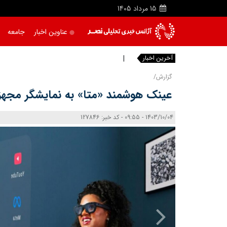
15
مرداد
1405
عناوین اخبار
جامعه
آخرین اخبار
بنزی
گزارش/
عینک هوشمند «متا» به نمایشگر مجهز
1403/10/04 - 09:55 - کد خبر: 127846