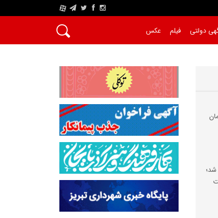
A
هی دولتی
فیلم
عکس
زار تومان
 شد؛
ت