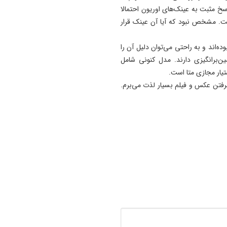
پیمان فیضی رئیس هیأت‌مدیر
خ مثبت به عینک‌های اوریون احتمالا
شرکت طاها شد
ت. مشخص نبود که آیا آن عینک قرار
22:44
‌اند و به راحتی می‌توان دلیل آن را
قیمت برق تغییری نکرده است
ن‌برانگیزی دارند. مدل کنونی شامل
اعمال تعرفه پلکانی، فقط برای
یار مجازی متا است.
پرمصرف‌ها
فتن عکس و فیلم بسیار لذت می‌برم.
22:36
اگر تا امروز مانده‌ایم، به‌خاطر 
نجیب ایران است/ حتی
گلایه‌مندان هم همراهی کردند