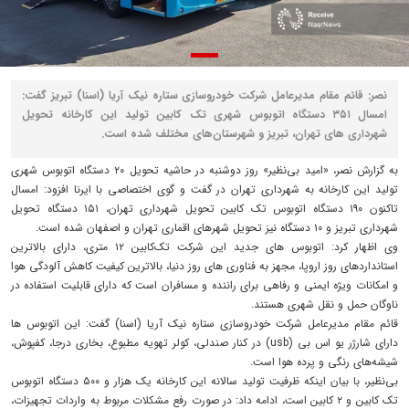
نصر: قائم مقام مدیرعامل شرکت خودروسازی ستاره نیک آریا (اسنا) تبریز گفت:
امسال ۳۵۱ دستگاه اتوبوس شهری تک کابین تولید این کارخانه تحویل
شهرداری های تهران، تبریز و شهرستان‌های مختلف شده است.
به گزارش نصر، «امید بی‌نظیر» روز دوشنبه در حاشیه تحویل ۲۰ دستگاه اتوبوس شهری
تولید این کارخانه به شهرداری تهران در گفت و گوی اختصاصی با ایرنا افزود: امسال
تاکنون ۱۹۰ دستگاه اتوبوس تک کابین تحویل شهرداری تهران، ۱۵۱ دستگاه تحویل
شهرداری تبریز و ۱۰ دستگاه نیز تحویل شهرهای اقماری تهران و اصفهان شده است.
وی اظهار کرد: اتوبوس های جدید این شرکت تک‌کابین ۱۲ متری، دارای بالاترین
استانداردهای روز اروپا، مجهز به فناوری های روز دنیا، بالاترین کیفیت کاهش آلودگی هوا
و امکانات ویژه ایمنی و رفاهی برای راننده و مسافران است که دارای قابلیت استفاده در
ناوگان حمل و نقل شهری هستند.
قائم مقام مدیرعامل شرکت خودروسازی ستاره نیک آریا (اسنا) گفت: این اتوبوس ها
دارای شارژر یو اس بی (usb) در کنار صندلی، کولر تهویه مطبوع، بخاری درجا، کفپوش،
شیشه‌های رنگی و پرده هوا است.
بی‌نظیر، با بیان اینکه ظرفیت تولید سالانه این کارخانه یک هزار و ۵۰۰ دستگاه اتوبوس
تک کابین و ۲ کابین است، ادامه داد: در صورت رفع مشکلات مربوط به واردات تجهیزات،