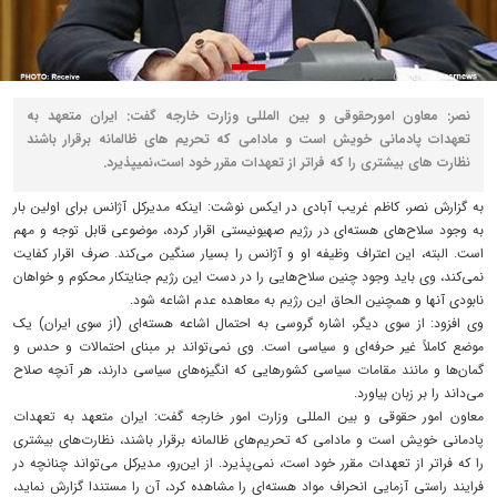
نصر: معاون امورحقوقی و بین المللی وزارت خارجه گفت: ‏ایران متعهد به
تعهدات پادمانی خویش است و مادامی که تحریم های ظالمانه برقرار باشند
نظارت های بیشتری را که فراتر از تعهدات مقرر خود است،نمیپذیرد.
به گزارش نصر، کاظم غریب آبادی در ایکس نوشت: اینکه مدیرکل آژانس برای اولین بار
به وجود سلاح‌های هسته‌ای در رژیم صهیونیستی اقرار کرده، موضوعی قابل توجه و مهم
است. البته، این اعتراف وظیفه او و آژانس را بسیار سنگین می‌کند. صرف اقرار کفایت
نمی‌کند، وی باید وجود چنین سلاح‌هایی را در دست این رژیم جنایتکار محکوم و خواهان
نابودی آنها و همچنین الحاق این رژیم به معاهده عدم اشاعه شود.
وی افزود: ‏از سوی دیگر، اشاره گروسی به احتمال اشاعه هسته‌ای (از سوی ایران) یک
موضع کاملاً غیر حرفه‌ای و سیاسی است. وی نمی‌تواند بر مبنای احتمالات و حدس و
گمان‌ها و مانند مقامات سیاسی کشورهایی که انگیزه‌های سیاسی دارند، هر آنچه صلاح
می‌داند را بر زبان بیاورد.
معاون امور حقوقی و بین المللی وزارت امور خارجه گفت: ‏ایران متعهد به تعهدات
پادمانی خویش است و مادامی که تحریم‌های ظالمانه برقرار باشند، نظارت‌های بیشتری
را که فراتر از تعهدات مقرر خود است، نمی‌پذیرد. از این‌رو، مدیرکل می‌تواند چنانچه در
فرایند راستی آزمایی انحراف مواد هسته‌ای را مشاهده کرد، آن را مستندا گزارش نماید،