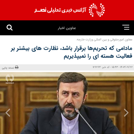
عناوین اخبار
معاون امورحقوقی و بین المللی وزارت خارجه:
مادامی که تحریم‎‌ها برقرار باشد، نظارت های بیشتر بر
فعالیت هسته ای را نمیپذیریم
1403/09/22 - 15:43 - کد خبر: 126264
نسخه چاپی