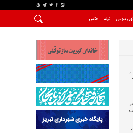
A
هی دولتی
فیلم
عکس
و
قی
ست
د