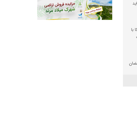
ید
 با
ضان
تان
 شد