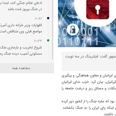
ادعای غنائم جنگی کند، ابتدا با
در جنگ پیروز شده باشد
20:42
اظهارات وزیر خزانه‌ داری آمریکا
مواضع قبلی وی متناقض است
20:33
شروع تخریب و بازسازی ملک
مسکونی آسیب‌ دیده جنگ رم
هور گفت: فیلترینگ در سه نوبت
20:29
مشاهده همه
اتفاقی بی سابقه در تخصیص
ایرانیان و معاون هماهنگی و پیگیری
اعتبار به حوزه منابع آبی شهرس
نیان، بیان کرد: حزب ندای ایرانیان
سراب
کلات و مسائل ریز و درشت جامعه را
20:25
تبریز میزبان «یونکرس»
ود که سایه جنگ را از کشور دور کرده
اینکه پای ایران را به جنگ بکشانند.
20:09
 داشتند.
آتش سوزی در رضوانشهر مهار