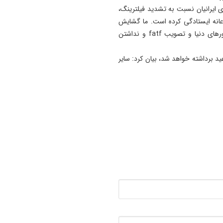
ی ایرانیان نسبت به تشدید فیلترینگ،
19:41
عانه ایستادگی کرده است. ما گشایش
آتش‌ سوزی دستگاه خنک‌ کننده
فضای اقتصادی کشور را در ارتباط آزاد دوستانه با تمام کشورهای دنیا و تصویب ‏fatf و نداشتن
پل عالی‌ نسب تبریز
عید برداشته خواهد شد، بیان کرد: سایر
19:27
دروغ بستن به رهبری قطعاً ج
بسیار بزرگی است