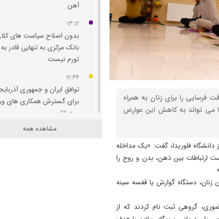
آهن
13:12
بدون اصلاح سیاست‌ های کلان
بانک مرکزی به تنهایی قادر به 
تورم نیست
12:44
توافق ایران و جمهوری آذربایج
فرسایی را برای زنان به همراه
برای گسترش همکاری‌ های و
ا می تواند به کاهش این عوارض
و جوانان
مشاهده همه
12:11
پاسخ تامین‌ اجتماعی به زمان
ز دانشگاه فلوریدا، گفت: «یک مداخله
پرداخت مابه‌ التفاوت حقوق
ست ارتباطات بین ذهن، بدن و روح را
بازنشستگان
ا به سرطان زنان، دستگاه گوارش یا قفسه سینه
11:51
هشدار درباره فروش حواله‌ ها
ها در یک مداخله ۱۰ هفته‌ای، حضوری، گروهی ثبت نام کردند که از
صوری خودروهای وارداتی
روان درمانی و یوگای ملایم با هدف