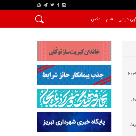
A
هی دولتی
فیلم
عکس
می و
وز
یه/