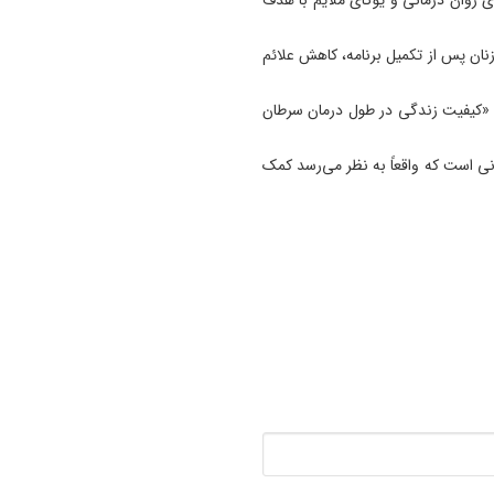
11:35
آتش‌ سوزی مراتع هامپوئیل مر
زنان پس از تکمیل برنامه، کاهش علائم
با تلاش نیروهای امدادی و اه
مهار شد
: «کیفیت زندگی در طول درمان سرطان
11:15
مانی است که واقعاً به نظر می‌رسد کمک
ترامپ فاسد، آمریکا را وارد یک
جنگ فاجعه بار کرده است
11:05
آذربایجان تنها یک خطه نیست
کتابی گشوده به وسعت تاریخ
ایران‌ زمین است