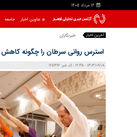
16
مرداد
1405
عناوین اخبار
جامعه
آخرین اخبار
خبرنگاران دیده‌ بان
|
استرس روانی سرطان را چگونه کاهش 
1403/09/08 - 12:45 - کد خبر: 125492