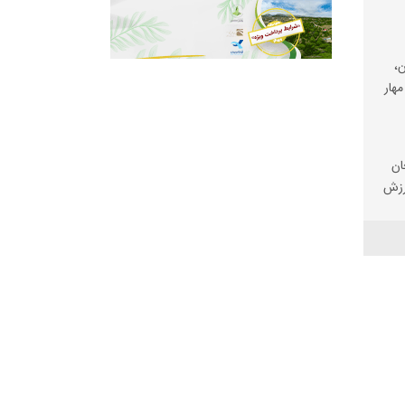
،
مهار
ان
رزش
ی