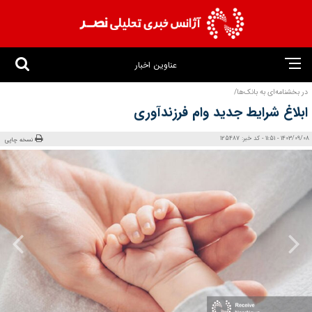
عناوین اخبار
در بخشنامه‌ای به بانک‌ها/
ابلاغ شرایط جدید وام فرزندآوری
1403/09/08 - 11:51 - کد خبر: 125487
نسخه چاپی