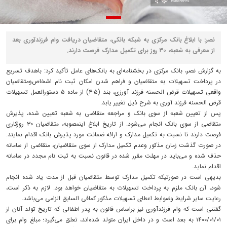
نصر: با ابلاغ بانک مرکزی به شبکه بانکی، متقاضیان دریافت وام فرزندآوری بعد
از معرفی به شعبه، ۳۰ روز برای تکمیل مدارک فرصت دارند.
به گزارش نصر، بانک مرکزی در بخشنامه‌ای به بانک‌های عامل تأکید کرد: باهدف تسریع
در پرداخت تسهیلات به متقاضیان و فراهم شدن امکان ثبت نام اشخاص‌ومتقاضیان
واقعی تسهیلات قرض الحسنه فرزند آورزی، بند (۵-۴) از ماده ۵ دستورالعمل تسهیلات
قرض الحسنه فرزند آوری به شرح ذیل تغییر یابد.
پس از تعیین شعبه از سوی بانک و مراجعه متقاضی به شعبه تعیین شده، پذیرش
متقاضی از سوی بانک انجام می‌شود. از تاریخ ابلاغ اینمصوبه، متقاضیان ۳۰ روزکاری
فرصت دارند تا نسبت به تکمیل مدارک و ارائه ضمانت مورد پذیرش بانک اقدام نمایند.
در صورت گذشت زمان مذکور وعدم تکمیل مدارک از سوی متقاضیان، متقاضی از سامانه
حذف شده و می‌باید در مهلت مقرر شده در قانون نسبت به ثبت نام مجدد در سامانه
اقدام نماید.
بدیهی است در صورتیکه تکمیل مدارک توسط متقاضیان قبل از مدت یاد شده انجام
شود، آن بانک ملزم به پرداخت تسهیلات به متقاضیان خواهد بود. لازم به ذکر است،
رعایت سایر شرایط وضوابط اعطای تسهیلات مذکور کمافی السابق الزامی می‌باشد.
گفتنی است که وام فرزندآوری نیز براساس قانون به پدر اطفالی که تاریخ تولد آنان از
۱۴۰۰/۰۱/۰۱ به بعد است و در داخل ایران متولد شده‌اند، تعلق می‌گیرد؛ مبلغ وام برای