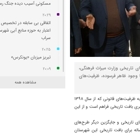
مسکونی آسیب‌ دیده جنگ رم
20:29
اتفاقی بی سابقه در تخصیص
اعتبار به حوزه منابع آبی شهرس
سراب
20:25
تبریز میزبان «یونکرس»
ای تاریخی وزارت میراث فرهنگی،
20:09
 وجود ظاهر فرسوده، ظرفیت‌های
آتش سوزی در رضوانشهر مهار
مشاهده همه
19:41
آتش‌ سوزی دستگاه خنک‌ کننده
به گزارش نصر، «فاطمه داوری» افزود: خوشبختانه با توجه به ظرفیت‌های قانونی که از سال ۱۳۹۸
پل عالی‌ نسب تبریز
هری بافت تاریخی فراهم است و از این
19:27
رهای تاریخی و جایگزین دیگر طرح‌های
دروغ بستن به رهبری قطعاً ج
ساله برای بافت تاریخی این شهرستان
بسیار بزرگی است