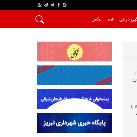
A
هی دولتی
فیلم
عکس
د
ید
 با