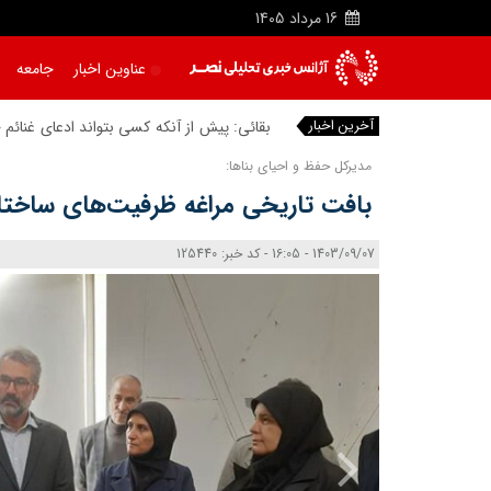
16
مرداد
1405
عناوین اخبار
جامعه
آخرین اخبار
بقائی: پیش از آنکه کسی بتواند ادعای غنائم 
مدیرکل حفظ و احیای بناها:
بافت تاریخی مراغه ظرفیت‌های ساختار
1403/09/07 - 16:05 - کد خبر: 125440