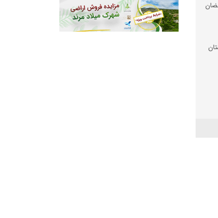
ضان
تان
 شد
 زیر
رم