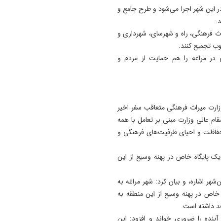
19:24
ر این شهر اجرا می‌شود و طرح جامع و
توافقنامه مکه پذیرای مشارکت
.
کشورهای دوست است
اث فرهنگی، راه و شهرسای، شهرداری و
وب تجمیع کنند.
15:04
خبرنگاران دیده‌ بان منافع عمو
در مراغه را هم حمایت از مردم و
شرکای مسیر توسعه هستند
زارت میراث فرهنگی متعاقب سفر اخیر
م عالی وزارت مبنی بر تعامل با همه
حفاظت و احیای ظرفیت‌های فرهنگی و
یک پایگاه خاص در پهنه وسیع از این
شهر اشاره، و بیان کرد: شهر مراغه به
 خاص در پهنه وسیع از این منطقه به
عد داشته است.
ینده را ضروری خواند و افزود: این