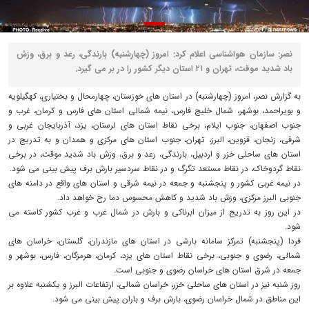
نصر: سازمان هواشناسی اعلام کرد: امروز (چهارشنبه) بارندگی، رعد و برق، وزش
باد شدید موقت، تهران و ۲۱ استان دیگر کشور را در بر می گیرد.
به گزارش نصر، امروز (چهارشنبه) در استان های خوزستان، چهارمحال و بختیاری، کهگیلویه
و بویراحمد، بوشهر، شمال خلیج فارس، نیمه شمالی استان های فارس و کرمان، غرب و
جنوب اصفهان، جنوب ایلام، برخی نقاط استان های لرستان، یزد، آذربایجان غربی و
شرقی، زنجان، قزوین، البرز، تهران، جنوب استان های مرکزی و همدان و به تدریج در
استان های ساحلی خزر و اردبیل، بارندگی، رعد و برق، وزش باد شدید موقت، در برخی
نقاط گردوخاک، در نقاط مستعد تگرگ و در نقاط سردسیر بارش برف پیش بینی می شود.
در نیمه غربی کشور و پنجشنبه و جمعه در نیمه شرقی و استان های واقع در دامنه های
جنوبی البرز مرکزی، وزش باد شدید و کاهش محسوس دما رخ خواهد داد.
در این روز به تدریج از میزان ابرناکی و بارش در شمال غرب و غرب کشور کاسته می
شود.
فردا (پنجشنبه) تمرکز سامانه بارشی در استان های مازندران، گلستان، خراسان های
شمالی، رضوی و جنوبی، برخی نقاط استان های یزد، کرمان، هرمزگان، فارس، بوشهر و
جمعه در شرق استان های خراسان رضوی و جنوبی است.
روز شنبه نیز در استان های ساحلی خزر، خراسان شمالی، ارتفاعات البرز و یکشنبه علاوه بر
این مناطق در شمال خراسان رضوی، بارش برف و باران پیش بینی می شود.