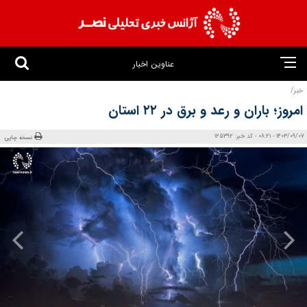
عناوین اخبار
خبر/
امروز؛ باران و رعد و برق در ۲۲ استان
1403/09/07 - 08:21 - کد خبر: 125392
نسخه چاپی