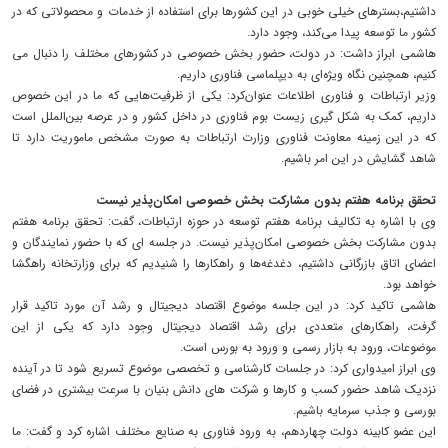
داشتیم،بسترهای خیلی خوبی در این کشورها برای استفاده از خدمات و محصولاتی که در
کشور ما توسعه پیدا می‌کند، وجود دارد.
هاشمی ابراز داشت: در دولت، حضور بخش خصوصی در کشورهای مختلف را دنبال می
کنیم، همچنین نگاه ویژه‌ای به دیپلماسی فناوری داریم.
وزیر ارتباطات و فناوری اطلاعات عنوان‌کرد: یکی از ظرفیت‌هایی که ما در این خصوص
داریم، کمک به شکل گیری زیست بوم فناوری در داخل کشور و در عرصه بین‌الملل است
که در این زمینه معاونت فناوری وزارت ارتباطات به صورت مشخص ماموریت دارد تا
شاهد گشایش در این امر باشیم.
تحقق برنامه هفتم بدون مشارکت بخش خصوصی امکان‌پذیر نیست
وی با اشاره به تکالیف برنامه هفتم توسعه در حوزه ارتباطات، گفت: تحقق برنامه هفتم
بدون مشارکت بخش خصوصی امکان‌پذیر نیست. در جلسه ای که با حضور نمایندگان و
اعضای اتاق بازرگانی داشتیم، دغدغه‌ها و راهکارها را شنیدیم که برای وزارتخانه راهگشا
خواهد بود.
هاشمی تاکید کرد: در این جلسه موضوع اقتصاد دیجیتال و رشد آن مورد تاکید قرار
گرفت، راهکارهای متعددی برای رشد اقتصاد دیجیتال وجود دارد که یکی از این
موضوعات، ورود به بازار رسمی و ورود به بورس است.
وی ابراز امیدواری کرد:‌ در جلسات کارشناسی و تخصصی موضوع تسریع شود تا در آینده
نزدیک شاهد حضور کسب و کارها و شرکت های دانش بنیان با سرعت بیشتری در فضای
بورسی و جذب سرمایه باشیم.
این عضو کابینه دولت چهاردهم، به ورود فناوری به صنایع مختلف اشاره کرد و گفت: ما