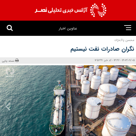
عناوین اخبار
محسن پاک‌نژاد؛
نگران صادرات نفت نیستیم
1403/09/05 - 14:46 - کد خبر: 125299
نسخه چاپی