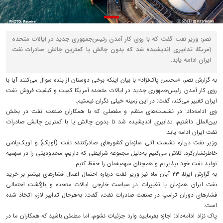
نصر: وزیر نفت گفت که با روی کار آمدن رئیس‌جمهوری جدید در ایالات متحده
آمریکا، تدابیری اندیشیده شد که بدون چالش یا کمترین چالش صادرات نفت
ایران ادامه یابد.
به گزارش نصر، «محسن پاک‌نژاد» با بیان اینکه برخی دوستان از بنده سوال می‌کنند آیا با
روی کار آمدن رئیس‌جمهوری جدید در ایالات متحده آمریکا کمیت و کیفیت فروش نفت
ایران تغییر می‌کند، گفت: در این زمینه خیلی نگران نیستیم.
وی ادامه‌داد: در نشست‌های منظم و مفصلی که با همکاران صنعت نفت در بخش
بین‌الملل داشتیم، تدابیری اندیشیده شد تا بدون چالش یا با کمترین چالش صادرات
نفت ایران ادامه یابد.
وزیر نفت درباره نشست آتی سازمان کشورهای صادرکننده نفت (اوپک) و اوپک‌پلاس
خاطرنشان‌کرد: تلاش می‌کنیم به‌دلیل مجموعه شرایطی که داریم، محدودیتی را در سهمیه
تولید نفت خود نپذیریم و همچنان سهمیه‌مان را حفظ کنیم.
به گزارش ایرنا، ۲۳ آبان ماه نیز وزیر نفت درباره احتمال اعمال فشارهای بیشتر بر خرید
نفت ایران همزمان با تغییرات در سیاست خارجی ایالات متحده و بازگشت احتمالی
فشارهای دوران ترامپ در صنعت صادرات نفت، گفت: به‌هرحال تدابیر لازم اتخاذ شده
است.
پاک نژاد ادامه‌داد: اجازه بفرمایید وارد جزئیات نشوم، اما مطمئن باشید که همکاران ما در