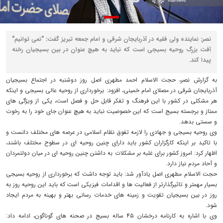
نصر: نماینده ولی فقیه در آذربایجان شرقی و امام جمعه تبریز گفت: "نمی توانیم"
آفت بزرگ روحیه بسیجی است که نباید به هیچ عنوان در بین بسیجیان رخنه
پیدا کند.
به گزارش نصر، حجت الاسلام احمد مطهری اصل روز دوشنبه در اجتماع بسیجیان
آذربایجان شرقی در مصلای امام خمینی، افزود: برخورداری از روحیه عالی بسیجی و اینکه
هر مشکلی در کشور با این فرهنگ و تفکر قابل حل و فصل است، یکی از ویژگی های
ممتاز و برجسته بسیج است که این خصوصیت نباید به هیچ عنوان جای خود را به رخوت
و سستی بدهد.
وی روحیه بسیجی و جهادی را لازمه تفوق نظام اسلامی در عرصه های مختلف دانست و
با تاکید بر اینکه کارگزاران کشور باید دارای چنین روحیه ای در سطوح مختلف باشند،
اظهار کرد: امروز کشور برای غلبه بر مشکلات به داشتن چنین روحیه ای در میان دولتمردان
و آحاد مردم نیاز دارد.
حجت الاسلام مطهری اصل یادآور شد: باید توجه داشت که برخورداری از روحیه بسیجی
بسیار مهمتر و تاثیرگذارتر از فعالیت ها و اقدامات فیزیکی است که باید این روحیه روز به
روز در بین بسیجیان تقویت و زمینه های خدمات رسانی بهتر و بهینه به مردم ایجاد
شود.
وی با اشاره به کارنامه درخشان ۴۵ ساله بسیج در صحنه های گوناگون، ادامه داد: