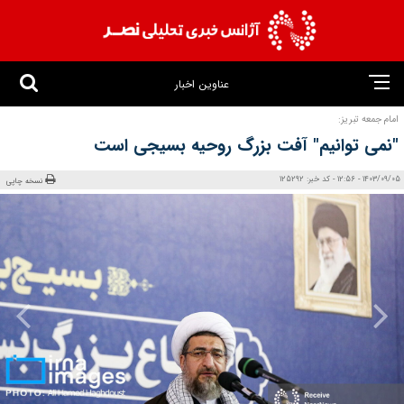
عناوین اخبار
امام جمعه تبریز:
"نمی توانیم" آفت بزرگ روحیه بسیجی است
1403/09/05 - 12:56 - کد خبر: 125292
نسخه چاپی