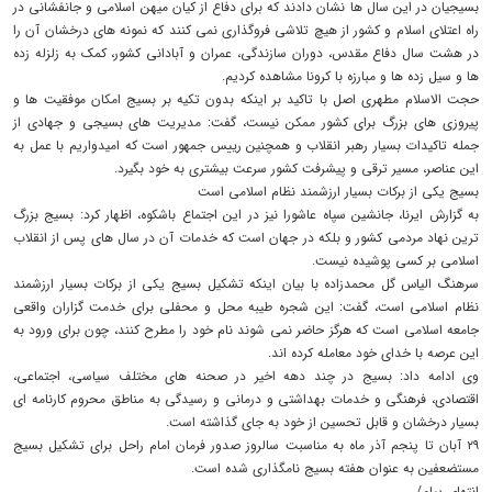
بسیجیان در این سال ها نشان دادند که برای دفاع از کیان میهن اسلامی و جانفشانی در
راه اعتلای اسلام و کشور از هیچ تلاشی فروگذاری نمی کنند که نمونه های درخشان آن را
در هشت سال دفاع مقدس، دوران سازندگی، عمران و آبادانی کشور، کمک به زلزله زده
ها و سیل زده ها و مبارزه با کرونا مشاهده کردیم.
حجت الاسلام مطهری اصل با تاکید بر اینکه بدون تکیه بر بسیج امکان موفقیت ها و
پیروزی های بزرگ برای کشور ممکن نیست، گفت: مدیریت های بسیجی و جهادی از
جمله تاکیدات بسیار رهبر انقلاب و همچنین رییس جمهور است که امیدواریم با عمل به
این عناصر، مسیر ترقی و پیشرفت کشور سرعت بیشتری به خود بگیرد.
بسیج یکی از برکات بسیار ارزشمند نظام اسلامی است
به گزارش ایرنا، جانشین سپاه عاشورا نیز در این اجتماع باشکوه، اظهار کرد: بسیج بزرگ
ترین نهاد مردمی کشور و بلکه در جهان است که خدمات آن در سال های پس از انقلاب
اسلامی بر کسی پوشیده نیست.
سرهنگ الیاس گل محمدزاده با بیان اینکه تشکیل بسیج یکی از برکات بسیار ارزشمند
نظام اسلامی است، گفت: این شجره طیبه محل و محفلی برای خدمت گزاران واقعی
جامعه اسلامی است که هرگز حاضر نمی شوند نام خود را مطرح کنند، چون برای ورود به
این عرصه با خدای خود معامله کرده اند.
وی ادامه داد: بسیج در چند دهه اخیر در صحنه های مختلف سیاسی، اجتماعی،
اقتصادی، فرهنگی و خدمات بهداشتی و درمانی و رسیدگی به مناطق محروم کارنامه ای
بسیار درخشان و قابل تحسین از خود به جای گذاشته است.
۲۹ آبان تا پنجم آذر ماه به مناسبت سالروز صدور فرمان امام راحل برای تشکیل بسیج
مستضعفین به عنوان هفته بسیج نامگذاری شده است.
انتهای پیام/