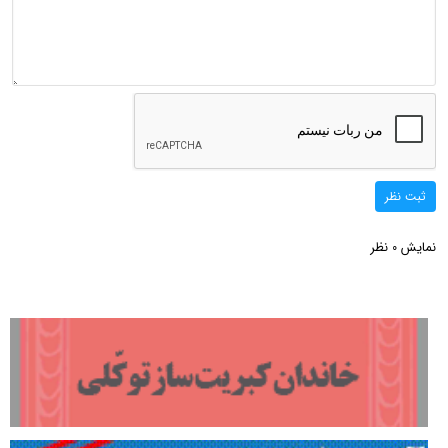
ثبت نظر
نمایش
نظر
0