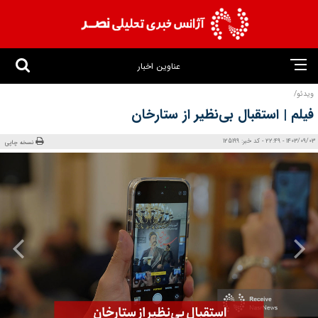
عناوین اخبار
ویدئو/
فیلم | استقبال بی‌نظیر از ستارخان
1403/09/03 - 22:49 - کد خبر: 125199
نسخه چاپی