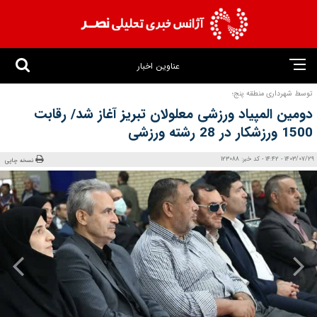
عناوین اخبار
توسط شهرداری منطقه پنج؛
دومین المپیاد ورزشی معلولان تبریز آغاز شد/ رقابت
1500 ورزشکار در 28 رشته ورزشی
1403/07/29 - 14:42 - کد خبر: 123088
نسخه چاپی