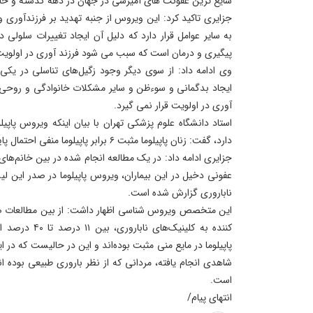
شایع ترین عفونت های آمیزشی در جهان در دهه گذشته و ح
جزایری تاکید کرد: این ویروس از جنبه تهدید بر فرزندآوری
به سایر عوامل قرار دارد که دلیل آن ایجاد تغییرات سلولی در
پیگیری و درمان است که سبب می شود فرزند آوری در اولویت 
وی ادامه داد: از سوی دیگر وجود زگیل‌های تناسلی در یک
ایجاد بدگمانی و سوءظن و سایر مشکلات خانوادگی و روحی د
آوری در اولویت قرار نمی گیرد.
استاد دانشگاه علوم پزشکی تهران با بیان اینکه ویروس پاپیل
دارد، گفت: زنان پاپیلوما مثبت ۶ برابر پاپیلوما منفی احتمال پایین تری برای بارداری دارند.
عفونی دخیل در این بیماران، ویروس پاپیلوما در صدر این ل
ناباروری گزارش شده است.
این متخصص ویروس شناسی اظهار داشت: از بین مطالعات صور
کننده به کلینیک‌ه
پاپیلوما در مایع منی مثبت بوده‌اند و این در حالیست که در 
شاهدی انجام یافته، مردانی که از نظر باروری طبیعی بوده 
است.
انتهای پیام/