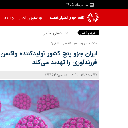
18
مرداد
1405
عناوین اخبار
جامعه
آخرین اخبار
رهنمودهای غذایی کودکان و نو
متخصص ویروس شناسی بالینی/
ایران جزو پنج کشور تولیدکننده واکسن 
فرزندآوری را تهدید می‌کند
1403/07/27 - 18:40 - کد خبر: 122953