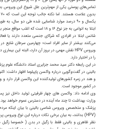
تماس‌های پوستی یکی از مهم‌ترین علل شیوع این ویروس به 
ب
یکسال و ۹۰ درصد موارد شناسایی شده طی دو سال، به ط
ابتلا به انواعی به جز نوع ۱۶ و ۱۸ است که اغلب مواقع منجر به بروز سرطان می‌شود.
شانس ابتلا در افرادی که شرکای جنسی متعدد دارند یا فعال
می‌کنند بیشتر از سایر افراد است؛ چهارمین سرطان شایع د
ویروس HPV نقش مهمی در بروز آن دارد، البته این بیم
را در اختیار دارد.
در این رابطه دکتر سید محمد جزایری استاد دانشگاه علوم
بالینی در گفت‌وگویی درباره واکسن پاپیلوما اظهار داشت: اکنو
و هند در زمره کشورهای تولیدکننده این واکسن قرار دارد و 
در کشور موجود است.
وی ادامه داد: واکسن های چهار ظرفیتی تولید داخل نیز پس
وزارت بهداشت تا چند ماه آینده در دسترس عموم خواهد بود.
پزشک و متخصص ویروس شناسی بالینی با بیان اینکه مردم با
(HPV) بدانند، به بیان برخی نکات درباره این نوع ویروس پر
نظر ظاهری و بالینی فقط با زگیل در بدن ( خصوصا زگیل 