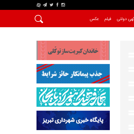
A
هی دولتی
فیلم
عکس