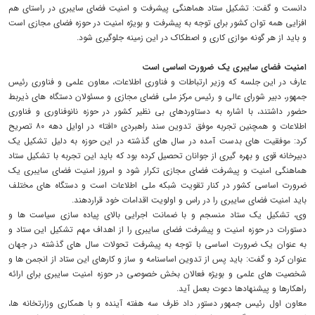
دانست و گفت: تشکیل ستاد هماهنگی پیشرفت و امنیت فضای سایبری در راستای هم
افزایی همه توان کشور برای توجه به پیشرفت و بویژه امنیت در حوزه فضای مجازی است
و باید از هر گونه موازی کاری و اصطکاک در این زمینه جلوگیری شود.
امنیت فضای سایبری یک ضرورت اساسی است
عارف در این جلسه که وزیر ارتباطات و فناوری اطلاعات، معاون علمی و فناوری رئیس
جمهور، دبیر شورای عالی و رئیس مرکز ملی فضای مجازی و مسئولان دستگاه های ذیربط
حضور داشتند، با اشاره به دستاوردهای بی نظیر کشور در حوزه نانوفناوری و فناوری
اطلاعات و همچنین تجربه موفق تدوین سند راهبردی «افتا» در اوایل دهه ۸۰ تصریح
کرد: موفقیت های بدست آمده در سال های گذشته در این حوزه به دلیل تشکیل یک
دبیرخانه قوی و بهره گیری از جوانان تحصیل کرده بود که باید این تجربه با تشکیل ستاد
هماهنگی امنیت و پیشرفت فضای مجازی تکرار شود و امروز امنیت فضای سایبری یک
ضرورت اساسی کشور در کنار تقویت شبکه ملی اطلاعات است و دستگاه های مختلف
باید امنیت فضای سایبری را در راس و اولویت اقدامات خود قراردهند.
وی، تشکیل یک ستاد منسجم و با ضمانت اجرایی بالای پیاده سازی سیاست ها و
دستورات در حوزه امنیت و پیشرفت فضای سایبری را از اهداف مهم تشکیل این ستاد و
به عنوان یک ضرورت اساسی با توجه به پیشرفت تحولات سال های گذشته در جهان
عنوان کرد و گفت: باید پس از تدوین اساسنامه و ساز و کارهای این ستاد از انجمن ها و
شخصیت های علمی و بویژه فعالان بخش خصوصی در حوزه امنیت سایبری برای ارائه
راهکارها و پیشنهادها دعوت بعمل آید.
معاون اول رئیس جمهور دستور داد ظرف سه هفته آینده و با همکاری وزارتخانه ها،