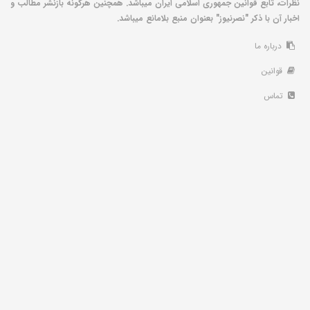
نظرات، تابع قوانین جمهوری اسلامی ایران میباشد. همچنین هرگونه بازنشر مطالب و
اخبار آن با ذکر "نصرنیوز" بعنوان منبع بلامانع میباشد.
درباره ما
قوانین
تماس
خبرخوان
A
۱۳۹۱ © تمامی حقوق مادی و معنوی این سامانه متعلق به پایگاه خبری - تحلیلی نصرنیوز می
باشد.