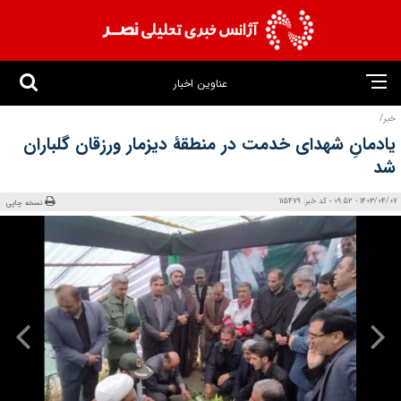
عناوین اخبار
خبر/
یادمانِ شهدای خدمت در منطقهٔ دیزمار ورزقان گلباران
شد
1403/04/07 - 09:52 - کد خبر: 115479
نسخه چاپی