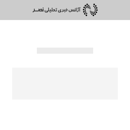
گزارش/
داستان پرغصه پروژه مسکن هفت ساله در تبریز/
متقاضیانی که دیگر پول ندارند
1405/02/22 - 14:25 - کد خبر: 160907
نصر: دیگر چیزی برای فروش ندارند، بعد از هفت سال که
داروندارشان را به پای خانه دار شدن، ریخته‌اند، دیگر نه دارونداری
دارند و نه خانه‌ای و تکلیفشان هم مشخص نیست.