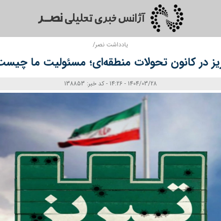
یادداشت نصر/
یز در کانون تحولات منطقه‌ای؛ مسئولیت ما چیس
1404/03/28 - 14:26 - کد خبر: 138853