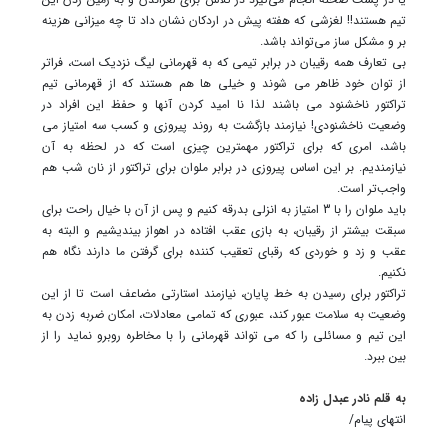
تیم هستند!! لغزشی که هفته پیش در اردکان نشان داد تا چه میزانی هزینه
بر و مشکل ساز می‌تواند باشد.
بی تعارف همه رقیبان در برابر تیمی که به قهرمانی لیگ نزدیک است، فراتر
از توان خود ظاهر می شوند و خیلی ها هم هستند که از قهرمانی تیم
تراکتور ناخشنود می باشند لذا نا امید کردن آنها و حفظ این افراد در
وضعیت ناخشنودی! نیازمند بازگشت به روند پیروزی و کسب سه امتیاز می
باشد، امری که برای تراکتور مهمترین چیزی است که در لحظه به آن
نیازمندیم. بر این اساس پیروزی در برابر ملوان برای تراکتور از نان شب هم
واجب‌تر است.
باید ملوان را با 3 امتیاز به انزلی بدرقه کنیم و پس از آن با خیال راحت برای
سبقت بیشتر از رقیبان، به بازی عقب افتاده در اهواز بیندیشیم و البته به
عقب و زد و خوردی که رقبای تعقیب کننده برای گرفتن ما دارند نگاه هم
نکنیم.
تراکتور برای رسیدن به خط پایان، نیازمند استارتی مضاعف است تا از این
وضعیت به سلامت عبور کند، عبوری که تمامی معادلات، امکان ضربه زدن به
این تیم و مسائلی را که می تواند قهرمانی را با مخاطره روبرو نماید را از
بین ببرد.
به قلم نادر عبدل زاده
انتهای پیام/