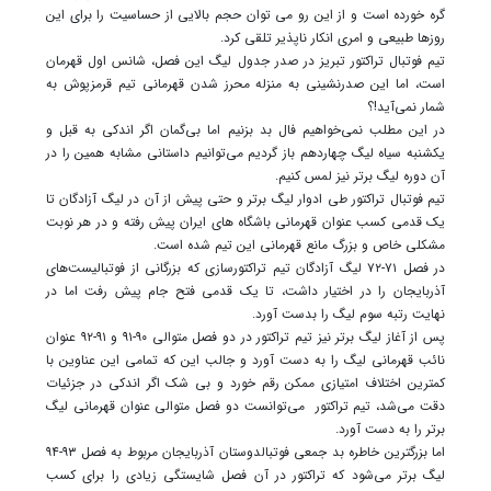
گره خورده است و از این رو می توان حجم بالایی از حساسیت را برای این
روزها طبیعی و امری انکار ناپذیر تلقی کرد.
تیم فوتبال تراکتور تبریز در صدر جدول لیگ این فصل، شانس اول قهرمان
است، اما این صدرنشینی به منزله محرز شدن قهرمانی تیم قرمزپوش به
شمار نمی‌آید!؟
در این مطلب نمی‌خواهیم فال بد بزنیم اما بی‌گمان اگر اندکی به قبل و
یکشنبه سیاه لیگ چهاردهم باز گردیم می‌توانیم داستانی مشابه همین را در
آن دوره لیگ برتر نیز لمس کنیم.
تیم فوتبال تراکتور طی ادوار لیگ برتر و حتی پیش از آن در لیگ آزادگان تا
یک قدمی کسب عنوان قهرمانی باشگاه های ایران پیش رفته و در هر نوبت
مشکلی خاص و بزرگ مانع قهرمانی این تیم شده است.
در فصل ۷۱-۷۲ لیگ آزادگان تیم تراکتورسازی که بزرگانی از فوتبالیست‌های
آذربایجان را در اختیار داشت، تا یک قدمی فتح جام پیش رفت اما در
نهایت رتبه سوم لیگ را بدست آورد.
پس از آغاز لیگ برتر نیز تیم تراکتور در دو فصل متوالی ۹۰-۹۱ و ۹۱-۹۲ عنوان
نائب قهرمانی لیگ را به دست آورد و جالب این که تمامی این عناوین با
کمترین اختلاف امتیازی ممکن رقم خورد و بی شک اگر اندکی در جزئیات
دقت می‌شد، تیم تراکتور می‌توانست دو فصل متوالی عنوان قهرمانی لیگ
برتر را به دست آورد.
اما بزرگترین خاطره بد جمعی فوتبالدوستان آذربایجان مربوط به فصل ۹۳-۹۴
لیگ برتر می‌شود که تراکتور در آن فصل شایستگی زیادی را برای کسب