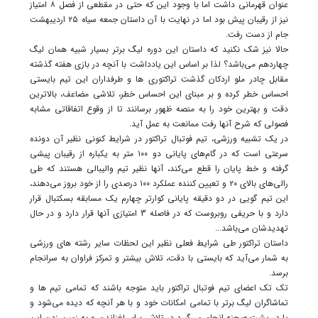
عنوان قهرمانی داشت اما با وجود این که حتی در مقطعی از فصل ۸ امتیاز
نیز از رقیبان پیش بود اما در نهایت با آن داستان جمعه سیاه ۲۵ اردیبهشت
جام از دست رفت.
حالا نیز شک نکنید که داستان این دوره لیگ برتر بسیار شبیه همان لیگ
چهاردهم می‌باشد؟ لذا بر اساس این یادداشت با آنچه در بازی هفته گذشته
مقابل چادر ملو اردکان گذشت تراکتوری ها و طرفداران این تیم بایستی
احساس خطر کرده و بر مبنای این احساس خطر، تلاشی مضاعف، بالاترین
دقت و بهترین خود را به منصه ظهور برسانند تا از وقوع اتفاقاتی مشابه
فصولی که شرح آنها رفت ممانعت به عمل آید.
در یک تشبیه ورزشی، تیم فوتبال تراکتور در شرایط کنونی نظیر آن دونده
سرعتی است که در گام‌های پایانی دو ۱۰۰ متر به یکباره از رقیبان پیشی
گرفته و خط پایان را قطع می‌کند، آنها نظیر تیم والیبالی هستند که طی
رالی‌های بالای ۲۰ و تعیین کننده عملکرد ۱۰۰ درصدی را از خود بروز می‌دهند،
این تیم گویی در دو دقیقه پایانی کوارتر چهارم یک مسابقه بسکتبال قرار
دارد و با حریفی روبروست که در فاصله 3 امتیازی آنها قرار دارد و در حال
تهدیدشان می‌باشد...
داستان تراکتور طی شرایط فعلی نظیر این لحظات سایر رشته های ورزشی
به شمار می‌آید که بایستی با دقت، تلاش بیشتر و تمرکز فراوان به سرانجام
برسد.
تک تک اعضای تیم فوتبال تراکتور باید متوجه باشند که تمامی تیم ها و
تماشاگران لیگ برتر با تمامی امکانات خود و با هر آنچه که دیده می‌شود و
یا در پشت صحنه انجام می‌گیرد در تلاش برای لغزاندن و به زمین زدن این