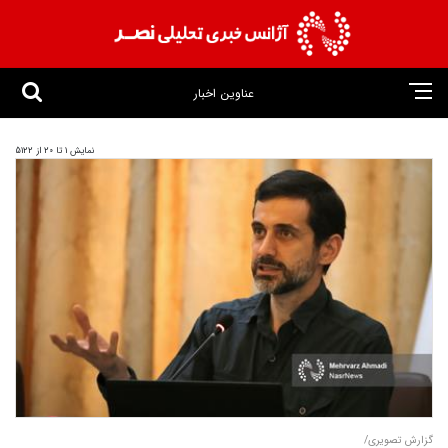
عناوین اخبار
نمایش 1 تا 20 از 5122
گزارش تصویری/