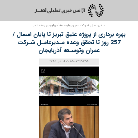
مـدیرعامـل شـرکت عمران وتوسـعه آذربایجان وعده داد:
بهره برداری از پروژه عتیق تبریز تا پایان امسال /
257 روز تا تحقق وعده مـدیرعامـل شـرکت
عمران وتوسـعه آذربایجان
1399/04/15 - 10:55 - کد خبر: 22801