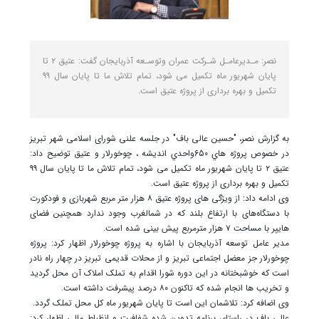
نصر: مـدیرعامـل شـرکت عمران وتوسـعه آذربایجان گفت: عتیق ٢ تا
پایان شهریور ماه تکمیل می شود، تمام تلاش ما تا پایان سال ٩٩
تکمیل و بهره برداری از پروژه عتیق است.
به گزارش نصر، "حسین عالی باف" در جلسه علنی شورای اسلامی شهر تبریز
در خصوص پروژه هاي 650واحدي اندیشه ، چوخورلار و عتیق توضیح داد:
عتیق ٢ تا پایان شهریور ماه تکمیل می شود، تمام تلاش ما تا پایان سال ٩٩
تکمیل و بهره برداری از پروژه عتیق است.
وی ادامه داد: از ویژگی های پروژه عتیق ٨ هزار متر مربع شهربازی و فودکورت
با دستگاه‌های با ارتفاع بلند که در شمالغرب وجود ندارد همچنین فضای
هایپر با مساحت ٧ هزار مترمربع پیش بینی شده است.
مدیر عامل توسعه آذربایجان با اشاره به پروژه چوخورلار اظهار کرد: پروژه
چوخورلار جز معضل اجتماعی تبریز و از محلات قدیمی تبریز در چهار راه نادر
است که خوشبختانه در این دوره شورا اقدام به تملک املاک آن محل گردید
و تخریب ها انجام شده که تاکنون ٨٠ درصد پیشرفت داشته است.
وی اضافه کرد: تلاشمان این است تا پایان شهریور ماه کل محل تملک گردد.
عالی باف در راستای برنامه تدوین شده شفافیت و انظباط مالی اظهار کرد: