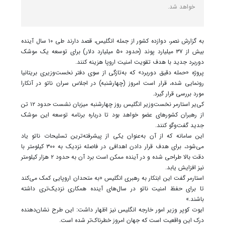
خواهد شد.
به گزارش نصر، دوازده کشور از جمله انگلیس، قصد دارند طی ۱۰ سال آینده
بیش از ۳۷ میلیارد پوند (حدود ۵۰ میلیارد دلار) برای توسعه یک موشک
دوربرد جدید با هدف تقویت امنیت اروپا هزینه کنند.
پروژه «حمله دقیق دوربرد» که به‌تازگی از سوی دفتر نخست‌وزیری بریتانیا
رونمایی شده، قرار است امروز (چهارشنبه) در اجلاس سران ناتو در آنکارا
مورد بررسی قرار گیرد.
کی‌یر استارمر نخست‌وزیر انگلیس روز چهارشنبه میزبان نشست حدود ۱۲ تن
از رهبران کشورهای عضو خواهد بود تا درباره برنامه توسعه این موشک
جدید گفت‌وگو کنند.
این سامانه که از آن به‌عنوان یکی از پیشرفته‌ترین تسلیحات ناتو یاد
می‌شود، برای هدف قرار دادن اهدافی در فاصله نزدیک به ۳۰۰ کیلومتر با
دقت بالا طراحی شده و در آینده ممکن است برد آن به حدود ۲ هزار کیلومتر
نیز افزایش یابد.
استارمر گفت این ابتکار به رهبری انگلیس «به متحدان اروپایی کمک می‌کند
تا برای حفظ امنیت ناتو در سال‌های آینده همکاری نزدیک‌تری داشته
باشند.»
ایوت کوپر وزیر امور خارجه انگلیس نیز اظهار داشت: این طرح نشان‌دهنده
درک این واقعیت است که جهان امروز خطرناک‌تر شده است.