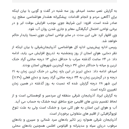
به گزارش نصر، محمد امیدفر، روز سه شنبه در گفت و گویی با بیان اینکه
برای آگاهی مردم و انجام اقدامات پیشگیرانه هشدار هواشناسی سطح زرد
صادر شده است، افزود: این شرایط جوی موجب افزایش موقت ابر و در
برخی نواحی احتمال آبگرفتگی معابر و جاری شدن روان آب شود.
وی اظهار کرد: طی این مدت در سایر نواحی استان جوی نسبتا پایدار حاکم
خواهد شد.
رییس اداره پیش‌بینی اداره کل هواشناسی آذربایجان‌شرقی با بیان اینکه از
نظر دمایی هوای استان از روز پنجشنبه به تدریج افزایش می یابد، ادامه
داد: در ۲۴ ساعت گذشته سراب با حداقل دمای ۱۳ درجه سانتی گراد خنک
ترین و میانه با حداکثر دمای ۳۷ درجه گرمترین شهرهای استان بودند.
امیدفر، ادامه داد: دمای تبریز در این بازه زمانی در خنک ترین زمان به ۲۱
درجه و در گرمترین زمان به ۳۴ درجه سانتی گراد رسید و دمای فعلی (۱۱:۳۰)
این شهر ۲۸ درجه گزارش شده که نسبت به روز گذشته در همین زمان
تغییری نکرده است.
به گزارش ایرنا، آذربایجان شرقی منطقه ای سردسیر و کوهستانی است و از
لحاظ تقسیم بندی های اقلیمی جزو مناطق نیمه خشک به حساب می آید.
آب و هوای این استان به طور کلی سرد و خشک است ولی به علت تنوع
توپوگرافیکی از اقلیم های متفاوتی برخوردار است.
آذربایجان شرقی همواره زیر تاثیر بادهای سرد شمالی و سیبری و بادهای
مرطوب دریای سیاه و مدیترانه و اقیانوس اطلس همچنین بادهای محلی