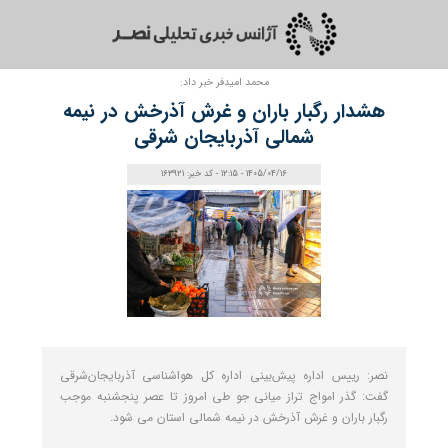
محمد امیدفر خبر داد:
هشدار رگبار باران و غرش آذرخش در نیمه
شمالی آذربایجان شرقی
1405/04/16 - 12:15 - کد خبر: 163921
نصر: رییس اداره پیش‌بینی اداره کل هواشناسی آذربایجان‌شرقی
گفت: گذر امواج تراز میانی جو طی امروز تا عصر پنجشنبه موجب
رگبار باران و غرش آذرخش در نیمه شمالی استان می شود.