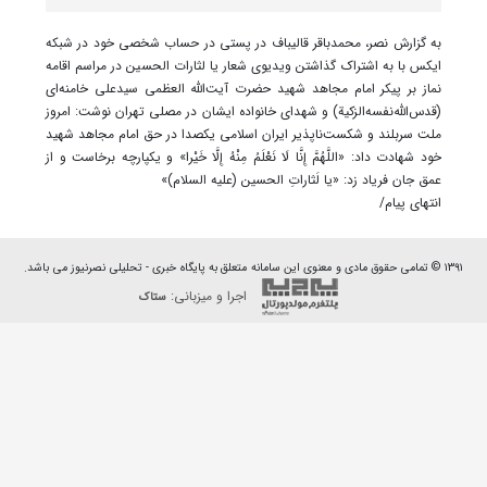
به گزارش نصر، محمدباقر قالیباف در پستی در حساب شخصی خود در شبکه
ایکس با به اشتراک گذاشتن ویدیوی شعار یا لثارات الحسین در مراسم اقامه
نماز بر پیکر امام مجاهد شهید حضرت آیت‌الله العظمی سیدعلی خامنه‌ای
(قدس‌الله‌نفسه‌الزکیة) و شهدای خانواده ایشان در مصلی تهران نوشت: امروز
ملت سربلند و شکست‌ناپذیر ایران اسلامی یکصدا در حق امام مجاهد شهید
خود شهادت داد: «اللَّهُمَّ إِنَّا لَا نَعْلَمُ مِنْهُ إِلَّا خَیْرا» و یکپارچه برخاست و از
عمق جان فریاد زد: «یا لَثاراتِ الحسین (علیه السلام)»
انتهای پیام/
۱۳۹۱ © تمامی حقوق مادی و معنوی این سامانه متعلق به پایگاه خبری - تحلیلی نصرنیوز می باشد.
اجرا و میزبانی:
ستاک