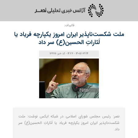
قالیباف:
ملت شکست‌ناپذیر ایران امروز یکپارچه فریاد یا
لَثاراتِ الحسین(ع) سر داد
1405/04/14 - 14:26 - کد خبر: 163811
نصر: رئیس مجلس شورای اسلامی در شبکه ایکس نوشت: ملت
شکست‌ناپذیر ایران امروز یکپارچه فریاد یا لَثاراتِ الحسین(ع) سر
داد.