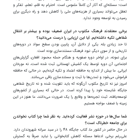
است؛ مسئله‌ای که آثار آن کاملاً ملموس است. احترام به قلم، تعلم، تفکر و
تعقل می‌تواند بسیاری از هزینه‌های ملی را کاهش دهد و راه دیگری برای
رسیدن به توسعه وجود ندارد.
برخی معتقدند فرهنگ مکتوب در ایران ضعیف بوده و بیشتر بر انتقال
شفاهی تکیه داشته‌ایم. آیا این ارزیابی را درست می‌دانید؟
تا حد زیادی بله. یکی از دلایل آن، پایین بودن سطح سواد در دوره‌های
تاریخی و از سوی دیگر، نبود فرهنگ مستندسازی بوده است.
برای نمونه، در اواخر دوره صفویه و هنگام حمله محمود افغان، گزارش‌های
اجتماعی آن دوره توسط یک کشیش لهستانی ثبت شده است، نه مورخان
ایرانی. ما بیش از اندازه به حافظه اعتماد و تکیه کرده‌ایم، در حالی که حافظه
فراموش می‌شود و تمدن‌ها با ثبت و مستندسازی باقی می‌مانند.
امروز نیز نه تاریخ مکتوب آن‌گونه که باید تقویت شده و نه تاریخ شفاهی
جایگاه شایسته خود را پیدا کرده است. در حالی که بسیاری از کشورهای
توسعه‌یافته، ثبت تجربه‌ها و وقایع را یک ضرورت می‌دانند، ما هنوز در این
زمینه با ضعف مواجه هستیم.
شما سال‌ها در حوزه نشر فعالیت کرده‌اید. به نظر شما چرا کتاب نخواندن
برای جامعه خطرناک است؟
در حال حاضر در کشور ما، کتاب جایگاه 48 را در سبد سرانه شهروندان دارد.
علی‌رغم برخی ادعاها مسئله کاهش کتابخوانی را نباید صرفاً به گسترش