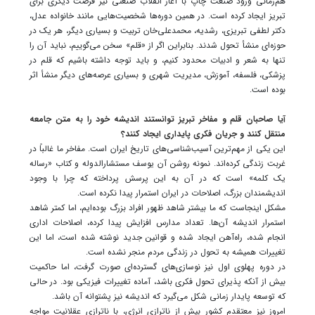
هم‌زمانی ورود صنعت چاپ با آغاز انقلاب صنعتی نیز فرصت دیگری برای
تبریز ایجاد کرده است. در همین دوره‌ها شخصیت‌هایی مانند خانواده عدل،
دکتر لطفی تبریزی، رشدیه، محمدعلی‌خان تربیت و بسیاری دیگر، هر یک در
حوزه‌ای منشأ تحول شدند. بنابراین اگر از «قلم» سخن می‌گوییم، نباید آن را
تنها به شعر و ادبیات محدود کنیم، و باید توجه داشته باشیم که قلم در
پزشکی، فلسفه، آموزش، مدیریت شهری و بسیاری عرصه‌های دیگر منشأ اثر
بوده است.
آیا صاحبان قلم و مفاخر تبریز توانستند اندیشه خود را به متن جامعه
منتقل کنند و جریان فکری پایداری ایجاد کنند؟
این یکی از مهم‌ترین آسیب‌شناسی‌های تاریخ ایران است. مفاخر ما غالباً در
غربت زندگی کرده‌اند. نمونه روشن آن یوسف مستشارالدوله و کتاب «رساله
یک کلمه» است که در آن به این پرسش پرداخته که چرا با وجود
اندیشمندان بزرگ، اصلاحات در ایران استمرار پیدا نکرده است.
مشکل اینجاست که ما بیشتر شاهد ظهور افراد بزرگ بوده‌ایم، اما کمتر شاهد
استمرار اندیشه آن‌ها. تعداد مدارس افزایش پیدا کرده، اصلاحات اداری
انجام شده، راه‌آهن ایجاد شده و قوانین جدید نوشته شده است، اما این
تغییرات همیشه به تحول در زندگی مردم منجر نشده است.
در دوره پهلوی اول نیز نوسازی‌های گسترده‌ای صورت گرفت، اما حاکمیت
بیش از آنکه پذیرای تحول فکری باشد، آماده تغییرات فیزیکی بود. در حالی
که توسعه پایدار زمانی شکل می‌گیرد که اندیشه نیز پشتوانه آن باشد.
امروز نیز معتقدم کشور بیش از ناترازی انرژی، با ناترازی عقلانیت مواجه