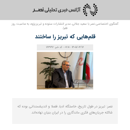
گفتگوی اختصاصی نصر با سعید جلالی، مدیر انتشارات ستوده و تبریزپژوه، به مناسبت روز
قلم/
قلم‌هایی که تبریز را ساختند
1405/04/16 - 07:18 - کد خبر: 163796
نصر: تبریز در طول تاریخ، خاستگاه ادبا، فضلا و اندیشمندانی بوده که
شاکله جریان‌های فکری ماندگاری را در ایران بنیان نهاده‌اند.