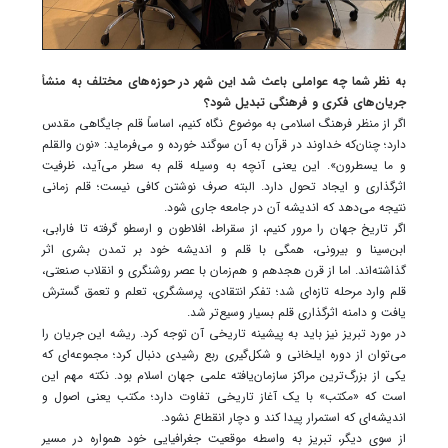
به نظر شما چه عواملی باعث شد این شهر در حوزه‌های مختلف به منشأ
جریان‌های فکری و فرهنگی تبدیل شود؟
اگر از منظر فرهنگ اسلامی به موضوع نگاه کنیم، اساساً قلم جایگاهی مقدس
دارد؛ چنان‌که خداوند در قرآن به آن سوگند خورده و می‌فرماید: «نون والقلم
و ما یسطرون». این یعنی آنچه به وسیله قلم به سطر می‌آید، ظرفیت
اثرگذاری و ایجاد تحول دارد. البته صرف نوشتن کافی نیست؛ قلم زمانی
نتیجه می‌دهد که اندیشه آن در جامعه جاری شود.
اگر تاریخ جهان را مرور کنیم، از سقراط، افلاطون و ارسطو گرفته تا فارابی،
ابن‌سینا و بیرونی، همگی با قلم و اندیشه خود بر تمدن بشری اثر
گذاشته‌اند. اما از قرن هجدهم و هم‌زمان با عصر روشنگری و انقلاب صنعتی،
قلم وارد مرحله تازه‌ای شد؛ تفکر انتقادی، پرسشگری، تعلم و تعمق گسترش
یافت و دامنه اثرگذاری قلم بسیار وسیع‌تر شد.
در مورد تبریز نیز باید به پیشینه تاریخی آن توجه کرد. ریشه این جریان را
می‌توان از دوره ایلخانی و شکل‌گیری ربع رشیدی دنبال کرد؛ مجموعه‌ای که
یکی از بزرگ‌ترین مراکز سازمان‌یافته علمی جهان اسلام بود. نکته مهم این
است که «مکتب» با یک آغاز تاریخی تفاوت دارد؛ مکتب یعنی اصول و
اندیشه‌ای که استمرار پیدا کند و دچار انقطاع نشود.
از سوی دیگر، تبریز به واسطه موقعیت جغرافیایی خود همواره در مسیر