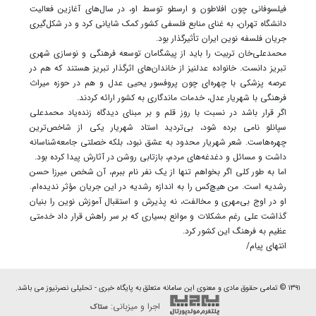
فیلسوفانی چون افلاطون و ارسطو توسط او، در سال‌های آغازین فعالیت
دانشگاه تهران، به غنای منابع فلسفی کشور کمک شایانی کرد و در شکل‌گیری
جریان فلسفه نوین ایران تأثیرگذار بود.
محمدعلی‌خان تربیت را باید از پیشگامان توسعه فرهنگی و نوسازی شهری
تبریز دانست. خانواده عدلنیز از خاندان‌های اثرگذار تبریز هستند که هم در
عرصه پزشکی با چهره‌ای چون پروفسور یحیی عدل و هم در حوزه میراث
فرهنگی با شهریار عدل، خدمات ماندگاری به کشور ارائه کردند.
اگر قرار باشد در نسبت با روز قلم و بر مبنای دیدگاه زنده‌یاد محمدعلی
سپانلو نامی برده شود، بی‌تردید استاد شهریار یکی از شاخص‌ترین
چهره‌هاست. شعر شهریار محدود به عشق نبود، بلکه خصلتی جامعه‌شناسانه
داشت و مسائل و دغدغه‌های مردم، بازتابی روشن در آثارش پیدا کرده بود.
اما به طور کلی اگر بخواهم تنها از یک نفر نام ببرم، آن شخص میرزا حسن
رشدیه است. من هیچ‌کس را به اندازه رشدیه در این جریان مؤثر ندیده‌ام.
او در اوج بی‌مهری و مخالفت، نه پذیرش و استقبال آموزش نوین را بنیان
گذاشت علی رغم مشکلات و موانع بسیاری که بر سر راهش قرار داد خدمتی
عظیم به فرهنگ این کشور کرد.
انتهای پیام/
۱۳۹۱ © تمامی حقوق مادی و معنوی این سامانه متعلق به پایگاه خبری - تحلیلی نصرنیوز می باشد.
اجرا و میزبانی:
ستاک