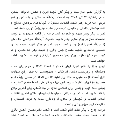
به گزارش نصر، نماز میت بر پیکر آقای شهید ایران و اعضای خانواده ایشان،
صبح یکشنبه ۱۴ تیر ۱۴۰۵، به امامت آیت‌الله سبحانی و با حضور پرشور
مردم، سه فرزند رهبر شهید انقلاب، مسئولان، فرماندهان نیروهای مسلح و
شخصیت‌های داخلی و خارجی در مصلای امام خمینی(ره) تهران اقامه شد.
نماز بر پیکر رهبر شهید و خانواده ایشان سه بار اقامه می‌شود؛ در نوبت
نخست، نماز بر پیکر مطهر رهبر شهید، حضرت آیت‌الله سیدعلی خامنه‌ای
(قدس‌الله نفس‌الزکیه) و در نوبت دوم، نماز بر پیکر شهید سیده بشری
حسینی خامنه‌ای، شهید مصباح‌الهدی باقری و شهید زهرا حدادعادل و در
نوبت سوم نیز نماز بر پیکر زهرا محمدی گلپایگانی، نوه رهبر شهید، اقامه
خواهد شد.
آیین وداع با آقای شهید ایران که در ۹ اسفند ۱۴۰۴ و در جریان حمله
وحشیانه و تروریستی دشمن آمریکایی - صهیونیستی به فیض رفیع شهادت
نایل آمدند از نخستین ساعات روز شنبه ۱۳ تیر ۱۴۰۵ در مصلی بزرگ امام
خمینی(ره) تهران آغاز شد، رویدادی بزرگ و تاریخی که با حضور گسترده و
پرشور ملت فهیم و بصیر ایران اسلامی علاوه بر میعادگاهی برای آخرین وداع
با قائد شهید امت، تجدید میثاقی دوباره با آرمان‌های والای امامین انقلاب،
اسلام، انقلاب و شهیدان و نمادی از وفاداری ملت به عزت، استقلال و
مقاومت این سرزمین الهی است.
مراسم وداع با پیکر مطهر امام شهید امت و شهید دکتر مصباح الهدی باقری
کنی، شهید سیده بشریٰ خامنه‌ای، شهید زهرا حداد عادل و شهید زهرا