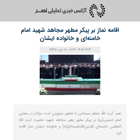
اقامه نماز بر پیکر مطهر مجاهد شهید امام
خامنه‌ای و خانواده ایشان
1405/04/14 - 08:37 - کد خبر: 163780
نصر: آیت الله جعفر سبحانی با حضور میلیونی امت عزادار در مصلی
امام خمینی(ره) بر پیکر مطهر رهبر مجاهد شهید حضرت آیت الله
العظمی خامنه‌ای (قدس‌الله‌نفسه‌الزکیة) و خانواده ایشان نماز اقامه
کرد.