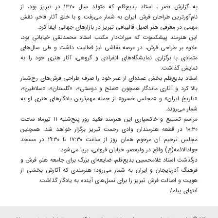
به گزارش نصر ، استاد بدیع‌قلم که متولد سال ۱۳۲۰ در تبریز بود، از
نام‌آورترین طراحان فرش ایران به شمار می‌رفت و با خلق آثار فاخر، نقش
مهمی در معرفی هنر اصیل قالیبافی تبریز در بازارهای جهانی ایفا کرد.
این هنرمند پیشکسوت که میراث‌دار مکتب استاد محمدتقی خیابانی بود،
علاوه بر طراحی فرش، در عرصه نقاشی نیز فعالیت داشت و طی سال‌های
متمادی با برگزاری نمایشگاه‌های انفرادی و گروهی، آثار هنری خود را به
نمایش گذاشت.
استاد بدیع‌قلم بخش عمده‌ای از عمر خود را صرف طراحی فرش‌های رج‌شمار
بالا کرد و آثاری ماندگار همچون «صلح و دوستی»، «گلستان»، «سلاطین»،
«تاریخ ایران» و «مجلس خسرو» از جمله مهم‌ترین یادگارهای هنری او به
شمار می‌روند.
مراسم تشییع و خاکسپاری این هنرمند فقید روز پنج‌شنبه ۱۱ تیرماه ساعت
۱۰:۳۰ در قطعه هنرمندان وادی رحمت تبریز برگزار خواهد شد. همچنین
مجلس ترحیم آن مرحوم همان روز از ساعت ۱۷:۳۰ تا ۱۹:۳۰ در مسجد
جوادالائمه(ع) واقع در ولیعصر، خیابان فروغی، برپا می‌شود.
درگذشت استاد غلامحسین بدیع‌قلم، ضایعه‌ای بزرگ برای جامعه هنر، فرش و
فرهنگ آذربایجان و ایران به شمار می‌رود؛ هنرمندی که آثارش بخشی از
هویت و اصالت فرش تبریز را برای نسل‌های آینده به یادگار گذاشت.
انتهای پیام/