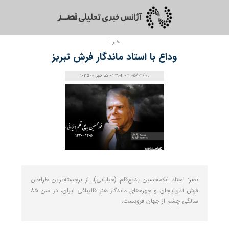
خبر |
وداع با استاد ماندگار فرش تبریز
1405/04/09 - 23:04 - کد خبر: 163500
نصر: استاد غلامحسین بدیع‌قلم (خیابانی)، از برجسته‌ترین طراحان
فرش آذربایجان و چهره‌های ماندگار هنر قالیبافی ایران، در سن ۸۵
سالگی چشم از جهان فروبست.