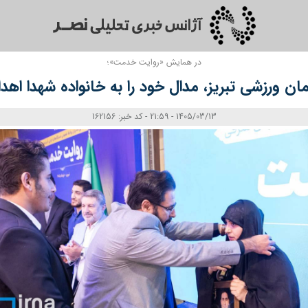
در همایش «روایت خدمت»؛
ان ورزشی تبریز، مدال خود را به خانواده شهدا اهدا
1405/03/13 - 21:59 - کد خبر: 162156