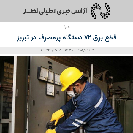
خبر/
قطع برق ۷۲ دستگاه پرمصرف در تبریز
1405/03/13 - 13:30 - کد خبر: 162134