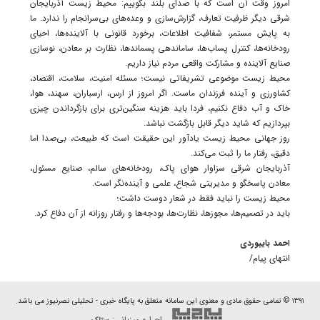
امروز وقت آن است که با صدای بلند بگوییم: محیط زیست آذربایجان
شرقی دیگر ظرفیت تعارف، گزارش‌سازی و وعده‌های بی‌سرانجام را ندارد. ما
به پایش مستمر، شفافیت اطلاعات، برخورد قانونی با آلاینده‌ها، احیای
رودخانه‌ها، کنترل پساب‌ها، ساماندهی پسماندها، نظارت بر معادن، نوسازی
صنایع آلاینده و مشارکت واقعی مردم نیاز داریم.
محیط زیست موضوعی تشریفاتی نیست؛ مسئله امنیت، سلامت، اقتصاد،
کشاورزی و آینده فرزندان ماست. اگر امروز از ارس، ارسباران، سهند، هوا،
خاک و آب دفاع نکنیم، فردا باید هزینه سنگین‌تری برای بازگرداندن چیزی
بپردازیم که شاید دیگر قابل بازگشت نباشد.
روز جهانی محیط زیست یادآور این حقیقت است که طبیعت، بی‌صدا اما
دقیق، رفتار ما را ثبت می‌کند.
آذربایجان شرقی سزاوار هوای پاک، رودخانه‌های سالم، صنایع مسئول،
معادن پاسخگو و مدیریتی شجاع، علمی و آینده‌نگر است.
محیط زیست را نباید فقط در شعار دوست داشت؛
باید در تصمیم‌ها، مجوزها، نظارت‌ها، بودجه‌ها و رفتار روزانه از آن دفاع کرد.
احمد بایبوردی
انتهای پیام/
۱۳۹۱ © تمامی حقوق مادی و معنوی این سامانه متعلق به پایگاه خبری - تحلیلی نصرنیوز می باشد.
اجرا و میزبانی: