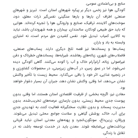
منابع و بی‌اعتمادی عمومی.
آلودگی هوا نیز زخمی دیگر بر پیکره شهرهای استان است. تبریز و شهرهای
صنعتی اطراف آن بارها و بارها سنگینی نفس‌گیر ذرات معلق، دود،
سوخت‌های آلاینده، ترافیک، صنایع و وارونگی هوا را تجربه کرده‌اند. هوایی
که باید حق طبیعی کودکان، سالمندان، بیماران و همه شهروندان باشد، نباید
به کالایی کمیاب تبدیل شود. نفس کشیدن حق مردم است، نه امتیازی
وابسته به باد و باران.
پساب‌ها و پسماندها نیز قصه تلخ دیگری دارند. پساب‌های صنعتی،
فاضلاب‌های شهری، زباله‌های رهاشده، شیرابه‌ها، پسماندهای خطرناک و دفن
غیراصولی زباله، آرام‌آرام خاک و آب را آلوده می‌کنند. گاهی آلودگی دیده
نمی‌شود، اما در عمق زمین، در آب‌های زیرزمینی، در محصولات کشاورزی و
در زنجیره غذایی، اثر خود را باقی می‌گذارد. محیط زیست با تأخیر واکنش
نشان می‌دهد، اما وقتی واکنش نشان دهد، جبران آن بسیار دشوار خواهد
بود.
معادن نیز، اگرچه بخشی از ظرفیت اقتصادی استان هستند، اما وقتی بدون
پیوست جدی محیط زیستی، بدون بازسازی عرصه‌های تخریب‌شده، بدون
مدیریت پسماند و بدون نظارت سختگیرانه فعالیت کنند، به تهدیدی جدی
برای آب، خاک، پوشش گیاهی و سلامت جوامع محلی تبدیل می‌شوند.
ورزقان، زرین‌داغ، سونگون،انجرد و پهنه‌های معدنی استان نباید قربانی
برداشت‌های بی‌ضابطه شوند. معدن باید در خدمت توسعه باشد، نه در
تقابل با زندگی.