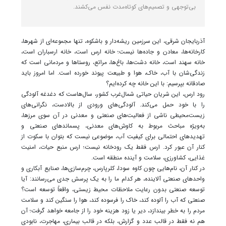
بی‌توجهی و تصمیم‌های کوتاه‌مدت نفس می‌کشند.
آذربایجان شرقی، این سرزمین ریشه‌دار و باشکوه، تنها مجموعه‌ای از شهرها،
کارخانه‌ها، معادن و جاده‌ها نیست؛ خانه ارس است، خانه ارسباران است،
خانه سهند است، خانه دشت‌ها، باغ‌ها، مراتع، روستاها و مردمانی است که
زندگی‌شان با آب، خاک، هوا و طبیعت پیوند خورده است. اما امروز باید
صادقانه بپرسیم: با این خانه چه کرده‌ایم؟
رود ارس، این شریان حیاتی شمال‌غرب کشور، سال‌هاست که دغدغه آلودگی
را با خود حمل می‌کند. آلودگی‌های ورودی از بالادست، نگرانی‌های
زیست‌محیطی ناشی از فعالیت‌های صنعتی و معدنی در آن سوی مرزها،
به‌ویژه مباحث مربوط به کاوش‌های معدنی، پسماندهای صنعتی و
تهدیدهای احتمالی برای کیفیت آب، موضوعی نیست که بتوان با سکوت از
کنار آن عبور کرد. ارس فقط یک رودخانه نیست؛ ارس منبع حیات، امنیت
غذایی، کشاورزی، سلامت و آینده منطقه است.
در کنار آن، نام‌هایی چون کاوه سودا، کلرپارس، چرم‌سازی‌ها، صنایع آبکاری و
واحدهای صنعتی آلاینده، هر کدام ما را به یک پرسش جدی می‌رسانند: آیا
توسعه صنعتی بدون رعایت ملاحظات محیط زیستی، واقعاً توسعه است؟
صنعتی که آب را آلوده کند، خاک را فرسوده کند، هوا را سنگین کند و سلامت
مردم را به خطر بیندازد، دیر یا زود هزینه خود را از جامعه خواهد گرفت؛ آن
هم نه فقط در قالب عدد و گزارش، بلکه در قالب بیماری، مهاجرت، نابودی