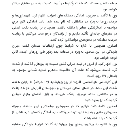
جمله نقاطی هستند که شدت رگبارها در آن‌ها نسبت به سایر مناطق بیشتر
خواهد بود.
وی با تأکید بر ضرورت آمادگی دستگاه‌های اجرایی اظهار کرد: شهرداری‌ها و
فرمانداری‌ها به‌ویژه در مناطقی که نام برده شد، باید آمادگی لازم برای
مواجهه با آب‌گرفتگی معابر را داشته باشند. همچنان بر رعایت نکات ایمنی
در سفرهای جاده‌ای تأکید داریم و از رانندگان درخواست می‌کنیم با رعایت
سرعت مطمئنه در محورهای مواصلاتی تردد کنند.
اصغری همچنین با اشاره به شرایط جوی ارتفاعات سمنان گفت: میزان
بارندگی در این مناطق، به‌ویژه در ساعات بعدازظهر طی روزهای آینده، قابل
توجه خواهد بود.
وی اظهار کرد: از امروز در نیمه شرقی کشور نسبت به روزهای گذشته از شدت
گرما کاسته می‌شود که علت آن حاکمیت بادهای شدید شمالی موسوم به
بادهای ۱۲۰ روزه است.
این کارشناس هواشناسی افزود: از روز چهارشنبه (۱۳ خرداد) تا پایان هفته،
شدت این بادها در شمال استان سیستان و بلوچستان افزایش خواهد یافت
و در مناطقی مانند نیمروز، زهک، هیرمند و زابل احتمال وقوع طوفان
گردوخاک نیز وجود دارد.
اصغری ادامه داد: افرادی که در محورهای مواصلاتی این منطقه، به‌ویژه
مسیرهای منتهی به زاهدان، تردد می‌کنند باید آمادگی کاهش دید ناشی از
گردوخاک را داشته باشند.
وی با اشاره به پیش‌بینی‌های روز چهارشنبه گفت: شرایط بارندگی مشابه