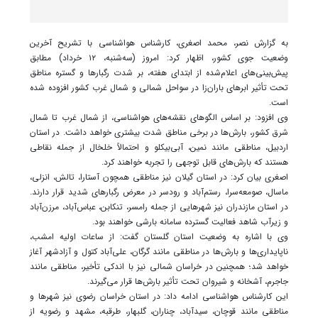
به گزارش نصر، محمد اصغری، کارشناس هواشناسی با تشریح آخرین
وضعیت جوی کشور، اظهار کرد: امروز (سه‌شنبه، ۱۲ خرداد) مطابق
پیش‌بینی‌های اعلام‌شده از ابتدای هفته، بر شدت رگبارها و گستره مناطق
تحت تأثیر ابرهای باران‌زا در سواحل شمالی و شمال غرب کشور افزوده شده
است.
وی افزود: بر اساس الگوهای نقشه‌های هواشناسی، از شمال غرب تا شمال
شرق کشور، بارش‌ها در برخی مناطق شدت بیشتری خواهد داشت. در استان
اردبیل، مناطقی مانند نمین، آبی‌بیکلو و احتمالاً خلخال از جمله نقاطی
هستند که بارش‌های قابل توجهی را تجربه خواهند کرد.
اصغری بیان کرد: در استان گیلان نیز مناطقی همچون آستارا، تالش، انزلی،
ماسال، صومعه‌سرا، رستم‌آباد و رودسر در معرض رگبارهای شدید قرار دارند.
در استان مازندران نیز شهرهایی از جمله رامسر، تنکابن، عباس‌آباد، مرزن‌آباد
و زیرآب شاهد فعالیت گسترده سامانه بارشی خواهند بود.
وی با اشاره به وضعیت استان گلستان گفت: از ساعات اولیه امشب،
ناپایداری‌ها و بارش‌ها در مناطقی مانند گرگان، علی‌آباد کتول و آزادشهر آغاز
خواهد شد؛ همچنین در خراسان شمالی نیز با اندکی تأخیر، مناطقی مانند
جاجرم، آشخانه و شیروان تحت تأثیر بارش‌ها قرار می‌گیرند.
این کارشناس هواشناسی ادامه داد: در استان خراسان رضوی نیز شهرها و
مناطقی مانند قوچان، سیدآباد، چناران، گلبهار، طرقبه، مشهد و رضویه از