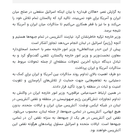
به گزارش نصر، «هاکان فیدان» با بیان اینکه اسرائیل منفعتی در صلح میان
ایران و آمریکا برای خود نمی‌بیند، تاکید کرد که پاکستان تمام تلاش خود را
می‌کند و ما نیز با قطر همکاری می‌کنیم تا مذاکرات میان ایران و آمریکا به
نتیجه برسد.
وزیر خارجه ترکیه خاطرنشان کرد: نیازمند آتش‌بس در تمام جبهه‌ها هستیم و
آنچه (رژیم) اسرائیل در لبنان انجام می‌دهد تجاوز آشکار است.
پیش از این «بدر عبدالعاطی» وزیر امور خارجه مصر با «محمد اسحاق‌دار»
معاون نخست‌وزیر و وزیر امور خارجه پاکستان، تلفنی گفت‌وگو کرد و به
تبادل دیدگاه درباره آخرین تحولات منطقه‌ای از جمله تحولات مربوط به
مذاکرات آمریکا و ایران پرداخت.
دو طرف اهمیت بالای تداوم روند مذاکرات بین آمریکا و ایران برای کمک به
دستیابی به تفاهم‌هایی جهت حمایت از تلاش‌های آرام‌سازی و تقویت
امنیت و ثبات در منطقه را مورد تأکید قرار دادند.
در همین ارتباط «سیدعباس عراقچی» وزیر امور خارجه ایران در واکنش به
تداوم تجاوزات تنش‌آفرین رژیم صهیونیستی در منطقه و نقض آتش‌بس در
لبنان در شبکه ایکس نوشت: آتش‌بس میان ایران و ایالات متحده، بدون
هیچ ابهامی، آتش‌بسی در تمامی جبهه‌ها، از جمله لبنان، محسوب می‌شود.
نقض این آتش‌بس در هر یک از جبهه‌ها، به منزله نقض آن در تمامی
جبهه‌ها است. ایالات متحده و اسرائیل مسئول پیامدهای هرگونه نقض این
آتش‌بس خواهند بود.