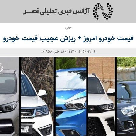
خبر/
قیمت خودرو امروز + ریزش عجیب قیمت خودرو
1405/03/09 - 11:17 - کد خبر: 161858